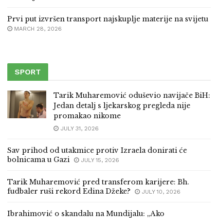
Prvi put izvršen transport najskuplje materije na svijetu
MARCH 28, 2026
SPORT
Tarik Muharemović oduševio navijače BiH:
Jedan detalj s ljekarskog pregleda nije
promakao nikome
JULY 31, 2026
Sav prihod od utakmice protiv Izraela donirati će
bolnicama u Gazi
JULY 15, 2026
Tarik Muharemović pred transferom karijere: Bh.
fudbaler ruši rekord Edina Džeke?
JULY 10, 2026
Ibrahimović o skandalu na Mundijalu: „Ako