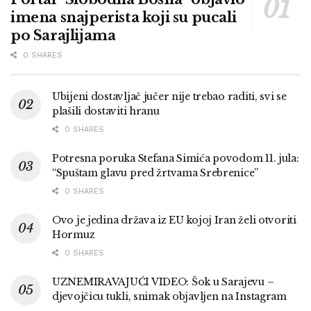
imena snajperista koji su pucali
po Sarajlijama
0 SHARES
Ubijeni dostavljač jučer nije trebao raditi, svi se
plašili dostaviti hranu
0 SHARES
Potresna poruka Stefana Simića povodom 11. jula:
“Spuštam glavu pred žrtvama Srebrenice”
0 SHARES
Ovo je jedina država iz EU kojoj Iran želi otvoriti
Hormuz
0 SHARES
UZNEMIRAVAJUĆI VIDEO: Šok u Sarajevu –
djevojčicu tukli, snimak objavljen na Instagram