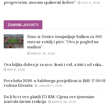
progovorim, moram spakovati kofere“
JULY 6, 2026
ZANIMLJIVOSTI
Dino iz Zenice iznajmljuje balkon za 500
eura uz roštilj i piće: “Ovo je pogled na
stadion”
MARCH 28, 2026
Ova biljka dobra je za srce, kosti i vid, a štiti i od raka…
MAY 9, 2026
Prva beba 2026. u Salzburgu porijeklom iz BiH: U 00:01
rođena Dženeta
JANUARY 1, 2026
Da li bi vi ovo platili 175 KM: Cijena ove tjestenine
izazvala lavinu reakcija
MARCH 28, 2026