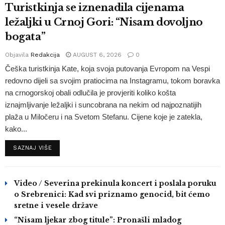
Turistkinja se iznenadila cijenama
ležaljki u Crnoj Gori: “Nisam dovoljno
bogata”
Objavila
Redakcija
AUGUST 6, 2026
0
Češka turistkinja Kate, koja svoja putovanja Evropom na Vespi
redovno dijeli sa svojim pratiocima na Instagramu, tokom boravka
na crnogorskoj obali odlučila je provjeriti koliko košta
iznajmljivanje ležaljki i suncobrana na nekim od najpoznatijih
plaža u Miločeru i na Svetom Stefanu. Cijene koje je zatekla,
kako...
SAZNAJ VIŠE
Video / Severina prekinula koncert i poslala poruku
o Srebrenici: Kad svi priznamo genocid, bit ćemo
sretne i vesele države
“Nisam ljekar zbog titule”: Pronašli mladog