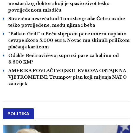
mostarskog doktora koji je spasio život teško
povrijeđenom mladiću
Stravična nesreća kod Tomislavgrada: Četiri osobe
teško povrijeđene, među njima i beba
“Balkan Grill” u Beču slijepom penzioneru naplatio
ćevape skoro 5.000 eura: Novac mu skinuli prilikom
plaćanja karticom
Odakle Bećirovićevoj supruzi pare za haljinu od
3.600 KM?
AMERIKA POVLAČI VOJSKU, EVROPA OSTAJE NA
VJETROMETINI: Trumpov plan koji mijenja NATO
zauvijek
POLITIKA