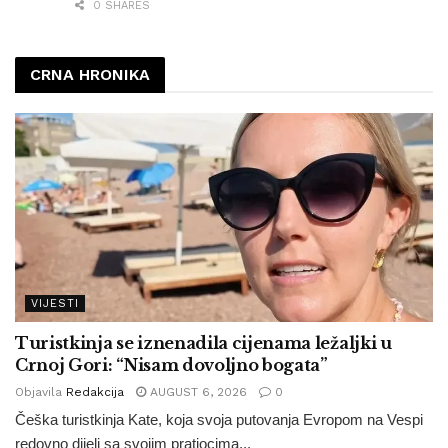
0 SHARES
CRNA HRONIKA
VIJESTI
Turistkinja se iznenadila cijenama ležaljki u
Crnoj Gori: “Nisam dovoljno bogata”
Objavila
Redakcija
AUGUST 6, 2026
0
Češka turistkinja Kate, koja svoja putovanja Evropom na Vespi
redovno dijeli sa svojim pratiocima...