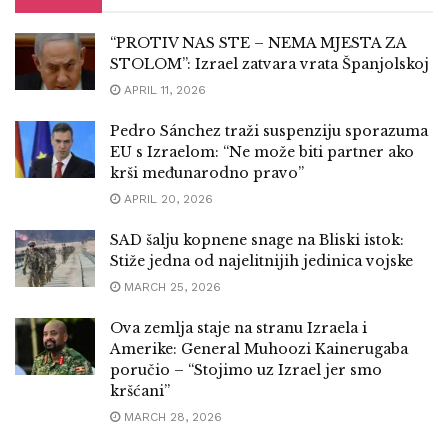
“PROTIV NAS STE – NEMA MJESTA ZA
STOLOM”: Izrael zatvara vrata Španjolskoj
APRIL 11, 2026
Pedro Sánchez traži suspenziju sporazuma
EU s Izraelom: “Ne može biti partner ako
krši međunarodno pravo”
APRIL 20, 2026
SAD šalju kopnene snage na Bliski istok:
Stiže jedna od najelitnijih jedinica vojske
MARCH 25, 2026
Ova zemlja staje na stranu Izraela i
Amerike: General Muhoozi Kainerugaba
poručio – “Stojimo uz Izrael jer smo
kršćani”
MARCH 28, 2026