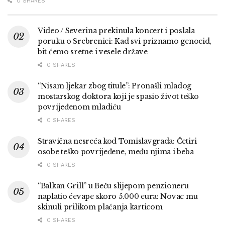
0 SHARES
Video / Severina prekinula koncert i poslala
poruku o Srebrenici: Kad svi priznamo genocid,
bit ćemo sretne i vesele države
0 SHARES
“Nisam ljekar zbog titule”: Pronašli mladog
mostarskog doktora koji je spasio život teško
povrijeđenom mladiću
0 SHARES
Stravična nesreća kod Tomislavgrada: Četiri
osobe teško povrijeđene, među njima i beba
0 SHARES
“Balkan Grill” u Beču slijepom penzioneru
naplatio ćevape skoro 5.000 eura: Novac mu
skinuli prilikom plaćanja karticom
0 SHARES