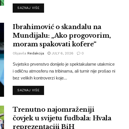
SAZNAJ VIŠE
Ibrahimović o skandalu na
Mundijalu: „Ako progovorim,
moram spakovati kofere“
Objavila
Redakcija
JULY 6, 2026
0
Svjetsko prvenstvo donijelo je spektakularne utakmice
i odličnu atmosferu na tribinama, ali turnir nije prošao ni
bez velikih kontroverzi koje...
SAZNAJ VIŠE
Trenutno najomraženiji
čovjek u svijetu fudbala: Hvala
reprezentaciji BiH