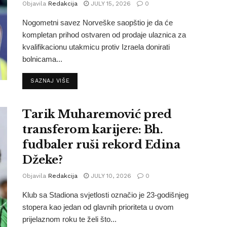
Objavila
Redakcija
JULY 15, 2026
0
Nogometni savez Norveške saopštio je da će
kompletan prihod ostvaren od prodaje ulaznica za
kvalifikacionu utakmicu protiv Izraela donirati
bolnicama...
SAZNAJ VIŠE
Tarik Muharemović pred
transferom karijere: Bh.
fudbaler ruši rekord Edina
Džeke?
Objavila
Redakcija
JULY 10, 2026
0
Klub sa Stadiona svjetlosti označio je 23-godišnjeg
stopera kao jedan od glavnih prioriteta u ovom
prijelaznom roku te želi što...