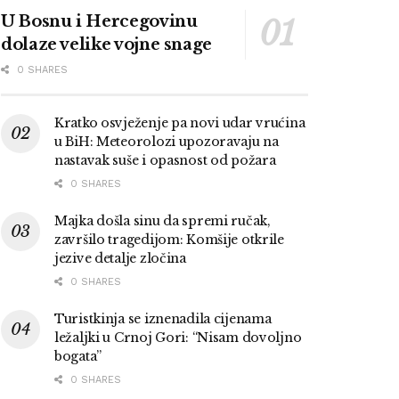
U Bosnu i Hercegovinu
dolaze velike vojne snage
0 SHARES
Kratko osvježenje pa novi udar vrućina
u BiH: Meteorolozi upozoravaju na
nastavak suše i opasnost od požara
0 SHARES
Majka došla sinu da spremi ručak,
završilo tragedijom: Komšije otkrile
jezive detalje zločina
0 SHARES
Turistkinja se iznenadila cijenama
ležaljki u Crnoj Gori: “Nisam dovoljno
bogata”
0 SHARES