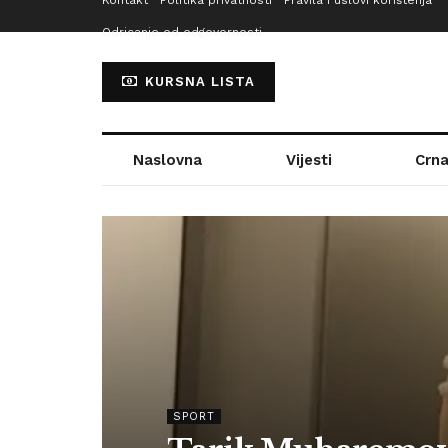
Kontakt
Politika privatnosti
Pravila i uslovi korištenja
Odricanje od odgovornosti
KURSNA LISTA
Naslovna
Vijesti
Crna
SPORT