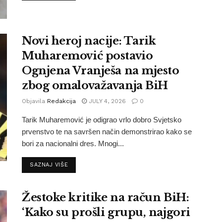
Novi heroj nacije: Tarik
Muharemović postavio
Ognjena Vranješa na mjesto
zbog omalovažavanja BiH
Objavila
Redakcija
JULY 4, 2026
0
Tarik Muharemović je odigrao vrlo dobro Svjetsko
prvenstvo te na savršen način demonstrirao kako se
bori za nacionalni dres. Mnogi...
SAZNAJ VIŠE
Žestoke kritike na račun BiH:
‘Kako su prošli grupu, najgori