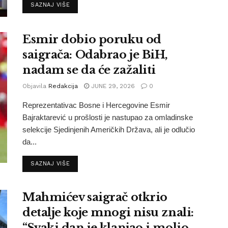
SAZNAJ VIŠE
Esmir dobio poruku od
saigrača: Odabrao je BiH,
nadam se da će zažaliti
Objavila
Redakcija
JUNE 29, 2026
0
Reprezentativac Bosne i Hercegovine Esmir
Bajraktarević u prošlosti je nastupao za omladinske
selekcije Sjedinjenih Američkih Država, ali je odlučio
da...
SAZNAJ VIŠE
Mahmićev saigrač otkrio
detalje koje mnogi nisu znali:
“Svaki dan je klanjao i molio