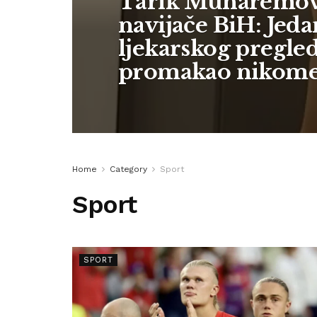
Tarik Muharemov
navijače BiH: Jedan
ljekarskog pregled
promakao nikom
Home
Category
Sport
Sport
SPORT