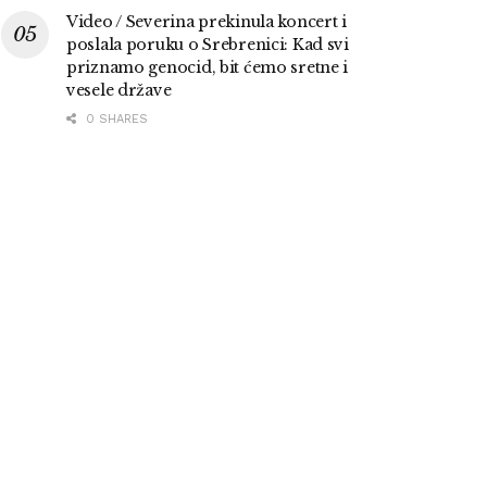
Video / Severina prekinula koncert i
poslala poruku o Srebrenici: Kad svi
priznamo genocid, bit ćemo sretne i
vesele države
0 SHARES