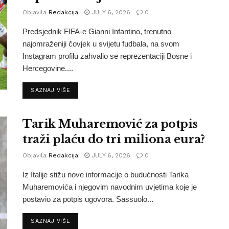
Objavila
Redakcija
JULY 6, 2026
0
Predsjednik FIFA-e Gianni Infantino, trenutno
najomraženiji čovjek u svijetu fudbala, na svom
Instagram profilu zahvalio se reprezentaciji Bosne i
Hercegovine....
SAZNAJ VIŠE
Tarik Muharemović za potpis
traži plaću do tri miliona eura?
Objavila
Redakcija
JULY 6, 2026
0
Iz Italije stižu nove informacije o budućnosti Tarika
Muharemovića i njegovim navodnim uvjetima koje je
postavio za potpis ugovora. Sassuolo...
SAZNAJ VIŠE