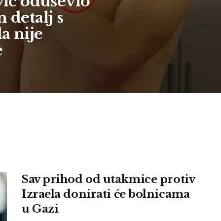
ić oduševio
 detalj s
a nije
e
Sav prihod od utakmice protiv
Izraela donirati će bolnicama
u Gazi