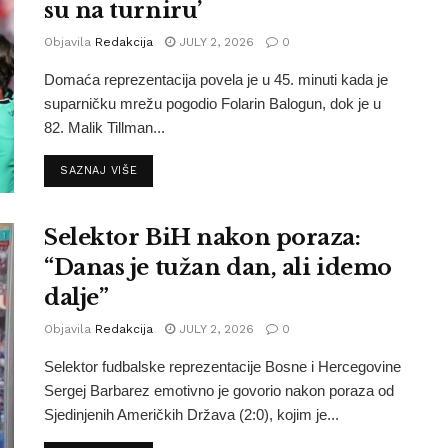
su na turniru’
Objavila
Redakcija
JULY 2, 2026
0
Domaća reprezentacija povela je u 45. minuti kada je
suparničku mrežu pogodio Folarin Balogun, dok je u
82. Malik Tillman...
SAZNAJ VIŠE
Selektor BiH nakon poraza:
“Danas je tužan dan, ali idemo
dalje”
Objavila
Redakcija
JULY 2, 2026
0
Selektor fudbalske reprezentacije Bosne i Hercegovine
Sergej Barbarez emotivno je govorio nakon poraza od
Sjedinjenih Američkih Država (2:0), kojim je...