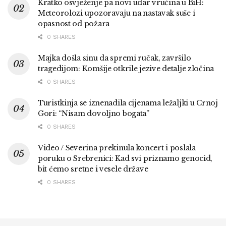
Kratko osvježenje pa novi udar vrućina u BiH:
Meteorolozi upozoravaju na nastavak suše i
opasnost od požara
0 SHARES
Majka došla sinu da spremi ručak, završilo
tragedijom: Komšije otkrile jezive detalje zločina
0 SHARES
Turistkinja se iznenadila cijenama ležaljki u Crnoj
Gori: “Nisam dovoljno bogata”
0 SHARES
Video / Severina prekinula koncert i poslala
poruku o Srebrenici: Kad svi priznamo genocid,
bit ćemo sretne i vesele države
0 SHARES