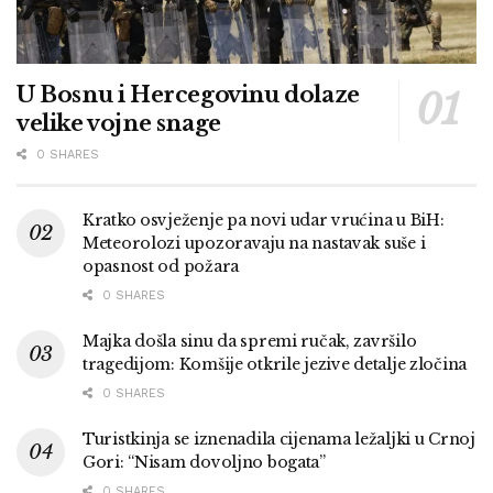
U Bosnu i Hercegovinu dolaze
velike vojne snage
0 SHARES
Kratko osvježenje pa novi udar vrućina u BiH:
Meteorolozi upozoravaju na nastavak suše i
opasnost od požara
0 SHARES
Majka došla sinu da spremi ručak, završilo
tragedijom: Komšije otkrile jezive detalje zločina
0 SHARES
Turistkinja se iznenadila cijenama ležaljki u Crnoj
Gori: “Nisam dovoljno bogata”
0 SHARES