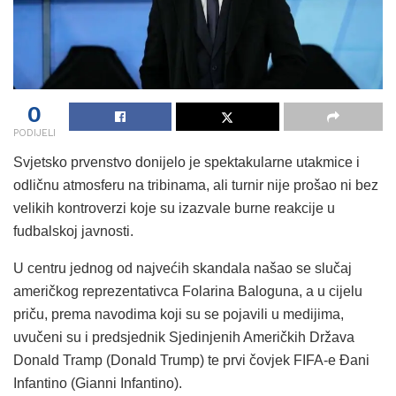
0
PODIJELI
Svjetsko prvenstvo donijelo je spektakularne utakmice i
odličnu atmosferu na tribinama, ali turnir nije prošao ni bez
velikih kontroverzi koje su izazvale burne reakcije u
fudbalskoj javnosti.
U centru jednog od najvećih skandala našao se slučaj
američkog reprezentativca Folarina Baloguna, a u cijelu
priču, prema navodima koji su se pojavili u medijima,
uvučeni su i predsjednik Sjedinjenih Američkih Država
Donald Tramp (Donald Trump) te prvi čovjek FIFA-e Đani
Infantino (Gianni Infantino).