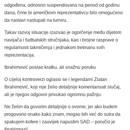
odgođena, odnosno suspendovana na period od godinu
dana, čime bi američkom reprezentativcu bilo omogućeno
da nastavi nastupati na turniru.
Takav razvoj situacije izazvao je ogorčenje među dijelom
navijača i fudbalskih stručnjaka, kao i brojne rasprave o
regularnosti takmičenja i jednakom tretmanu svih
reprezentacija.
Ibrahimović poslao kratku, ali snažnu poruku
O cijeloj kontroverzi oglasio se i legendarni Zlatan
Ibrahimović, koji nije želio detaljnije komentarisati slučaj,
ali je njegov odgovor privukao ogromnu pažnju.
Ne želim da govorim detaljnije o ovome, jer ako budem
progovorio onako kako znam, mogao bih već do sutra da
spakujem kofere i zauvijek napustim SAD – poručio je
Ibrahimović.