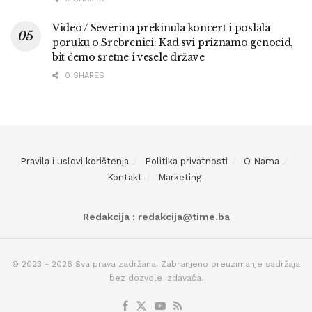
Video / Severina prekinula koncert i poslala
poruku o Srebrenici: Kad svi priznamo genocid,
bit ćemo sretne i vesele države
0 SHARES
Pravila i uslovi korištenja
Politika privatnosti
O Nama
Kontakt
Marketing
Redakcija : redakcija@time.ba
© 2023 - 2026 Sva prava zadržana. Zabranjeno preuzimanje sadržaja
bez dozvole izdavača.