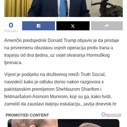
0
PODIJELI
Američki predsjednik Donald Trump objavio je da pristaje
na privremenu obustavu vojnih operacija protiv Irana u
trajanju od dva tjedna, uz uvjet otvaranja Hormuškog
tjesnaca.
Vijest je podijelio na društvenoj mreži Truth Social,
navodeći kako je odluku donio nakon razgovora s
pakistanskim premijerom Shehbazom Sharifom i
feldmaršalom Asimom Munirom, koji su ga, kako tvrdi,
zamolili da zaustavi daljnju eskalaciju., javlja dnevnik.hr