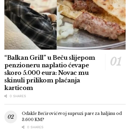
“Balkan Grill” u Beču slijepom
penzioneru naplatio ćevape
skoro 5.000 eura: Novac mu
skinuli prilikom plaćanja
karticom
0 SHARES
Odakle Bećirovićevoj supruzi pare za haljinu od
3.600 KM?
0 SHARES