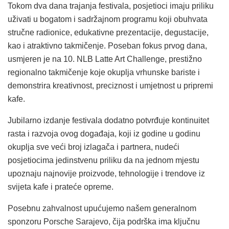
Tokom dva dana trajanja festivala, posjetioci imaju priliku
uživati u bogatom i sadržajnom programu koji obuhvata
stručne radionice, edukativne prezentacije, degustacije,
kao i atraktivno takmičenje. Poseban fokus prvog dana,
usmjeren je na 10. NLB Latte Art Challenge, prestižno
regionalno takmičenje koje okuplja vrhunske bariste i
demonstrira kreativnost, preciznost i umjetnost u pripremi
kafe.
Jubilarno izdanje festivala dodatno potvrđuje kontinuitet
rasta i razvoja ovog događaja, koji iz godine u godinu
okuplja sve veći broj izlagača i partnera, nudeći
posjetiocima jedinstvenu priliku da na jednom mjestu
upoznaju najnovije proizvode, tehnologije i trendove iz
svijeta kafe i prateće opreme.
Posebnu zahvalnost upućujemo našem generalnom
sponzoru Porsche Sarajevo, čija podrška ima ključnu