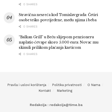
0 SHARES
Stravična nesreća kod Tomislavgrada: Četiri
osobe teško povrijeđene, među njima i beba
0 SHARES
“Balkan Grill” u Beču slijepom penzioneru
naplatio ćevape skoro 5.000 eura: Novac mu
skinuli prilikom plaćanja karticom
0 SHARES
Pravila i uslovi korištenja
Politika privatnosti
O Nama
Kontakt
Marketing
Redakcija : redakcija@time.ba