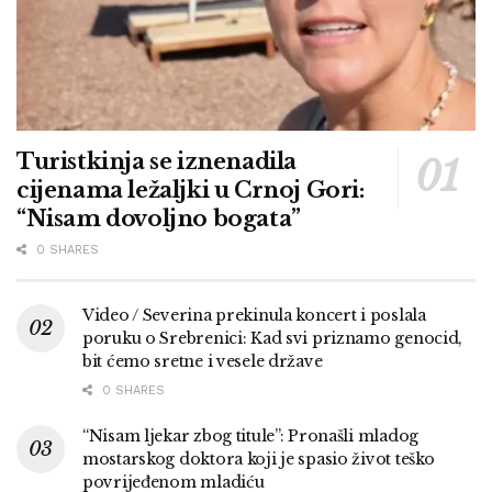
Turistkinja se iznenadila
cijenama ležaljki u Crnoj Gori:
“Nisam dovoljno bogata”
0 SHARES
Video / Severina prekinula koncert i poslala
poruku o Srebrenici: Kad svi priznamo genocid,
bit ćemo sretne i vesele države
0 SHARES
“Nisam ljekar zbog titule”: Pronašli mladog
mostarskog doktora koji je spasio život teško
povrijeđenom mladiću