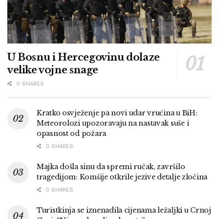
U Bosnu i Hercegovinu dolaze
velike vojne snage
0 SHARES
Kratko osvježenje pa novi udar vrućina u BiH:
Meteorolozi upozoravaju na nastavak suše i
opasnost od požara
0 SHARES
Majka došla sinu da spremi ručak, završilo
tragedijom: Komšije otkrile jezive detalje zločina
0 SHARES
Turistkinja se iznenadila cijenama ležaljki u Crnoj