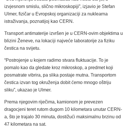
izvjesnom smislu, slično mikroskopiji”, izjavio je Stefan
Ulmer, fizičar u Evropskoj organizaciji za nuklearna
istraživanja, poznatijoj kao CERN.
Transport antimaterije izvršen je u CERN-ovim objektima u
blizini Ženeve, na lokaciji najveće laboratorije za fiziku
čestica na svijetu.
“Postrojenje u kojem radimo stvara fluktuacije. To je
pomalo kao da gledate kroz mikroskop, a predmet koji
posmatrate vibrira, pa slika postaje mutna. Transportom
čestica izvan tog okruženja dobit ćemo mnogo oštriju
sliku”, ukazao je Ulmer.
Prema njegovim riječima, kamionom je prevezen
dragocjeni teret rutom dugom 10 kilometara unutar CERN-
a, što je trajalo 30 minuta, dostižući maksimalnu brzinu od
47 kilometara na sat.