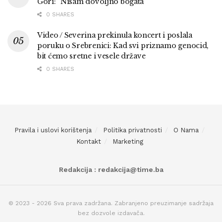
Gori: “Nisam dovoljno bogata”
0 SHARES
Video / Severina prekinula koncert i poslala
poruku o Srebrenici: Kad svi priznamo genocid,
bit ćemo sretne i vesele države
0 SHARES
Pravila i uslovi korištenja
Politika privatnosti
O Nama
Kontakt
Marketing
Redakcija : redakcija@time.ba
© 2023 - 2026 Sva prava zadržana. Zabranjeno preuzimanje sadržaja
bez dozvole izdavača.