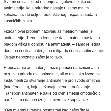
Svemir se sastoji od materije, ali gotovo nikako od
antimaterije, koja prirodno nastaje u samo malim
količinama, i to usljed radioaktivnog raspada i sudara
kosmičkih zraka.
Fizičari ovaj problem nazivaju asimetrijom materije i
antimaterije. Trenutna teorija je da je materija nastala u
blagom višku u odnosu na antimateriju – samo je jedna
dodatna čestica materije na milijardu čestica antimaterije.
Ostaje nepoznato zašto je to tako.
Proučavanje antimaterije može pomoći naučnicima da
razumiju prirodu ove asimetrije, ali to nije lako izvodljivo.
Instrumenti za stvaranje antimaterije proizvode smetnje
(interferenciju), koje otežavaju njeno proučavanje.
Transport antimaterije dalje od ovih smetnji omogućio bi
naučnicima da preciznije izmjere ove supstance.
“Ova mjerenja trebate posmatrati kao nešto što je, u