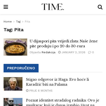
Home
Tag
Pita
Tag:
Pita
U dijaspori pita vrijedi zlata: Naše žene
pite prodaju i po 20 do 30 eura
Objavila
Redakcija
JANUARY 3, 2026
0
PREPORUČENO
Stigao odgovor iz Haga: Evo hoće li
Karadžić biti na Palama
PRIJE 6 MONTHS
Poznat identitet stradalog radnika: Ovo je
muškarac koji je danas izgubio život na