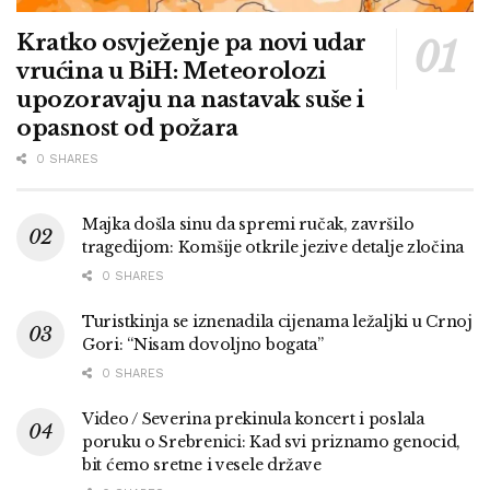
Kratko osvježenje pa novi udar
vrućina u BiH: Meteorolozi
upozoravaju na nastavak suše i
opasnost od požara
0 SHARES
Majka došla sinu da spremi ručak, završilo
tragedijom: Komšije otkrile jezive detalje zločina
0 SHARES
Turistkinja se iznenadila cijenama ležaljki u Crnoj
Gori: “Nisam dovoljno bogata”
0 SHARES
Video / Severina prekinula koncert i poslala
poruku o Srebrenici: Kad svi priznamo genocid,
bit ćemo sretne i vesele države