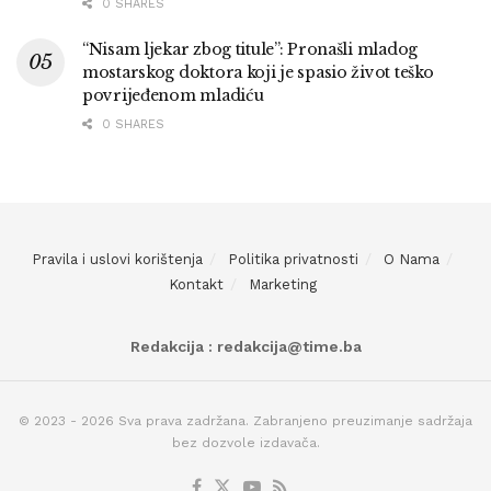
0 SHARES
“Nisam ljekar zbog titule”: Pronašli mladog
mostarskog doktora koji je spasio život teško
povrijeđenom mladiću
0 SHARES
Pravila i uslovi korištenja
Politika privatnosti
O Nama
Kontakt
Marketing
Redakcija : redakcija@time.ba
© 2023 - 2026 Sva prava zadržana. Zabranjeno preuzimanje sadržaja
bez dozvole izdavača.