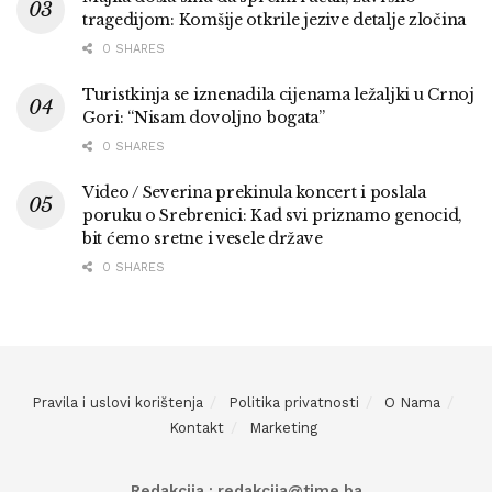
tragedijom: Komšije otkrile jezive detalje zločina
0 SHARES
Turistkinja se iznenadila cijenama ležaljki u Crnoj
Gori: “Nisam dovoljno bogata”
0 SHARES
Video / Severina prekinula koncert i poslala
poruku o Srebrenici: Kad svi priznamo genocid,
bit ćemo sretne i vesele države
0 SHARES
Pravila i uslovi korištenja
Politika privatnosti
O Nama
Kontakt
Marketing
Redakcija : redakcija@time.ba