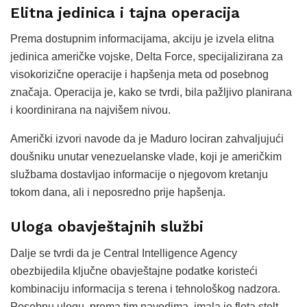
Elitna jedinica i tajna operacija
Prema dostupnim informacijama, akciju je izvela elitna
jedinica američke vojske, Delta Force, specijalizirana za
visokorizične operacije i hapšenja meta od posebnog
značaja. Operacija je, kako se tvrdi, bila pažljivo planirana
i koordinirana na najvišem nivou.
Američki izvori navode da je Maduro lociran zahvaljujući
doušniku unutar venezuelanske vlade, koji je američkim
službama dostavljao informacije o njegovom kretanju
tokom dana, ali i neposredno prije hapšenja.
Uloga obavještajnih službi
Dalje se tvrdi da je Central Intelligence Agency
obezbijedila ključne obavještajne podatke koristeći
kombinaciju informacija s terena i tehnološkog nadzora.
Posebnu ulogu, prema tim navodima, imala je flota stelt