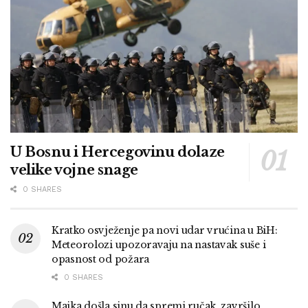
U Bosnu i Hercegovinu dolaze
velike vojne snage
0 SHARES
Kratko osvježenje pa novi udar vrućina u BiH:
Meteorolozi upozoravaju na nastavak suše i
opasnost od požara
0 SHARES
Majka došla sinu da spremi ručak, završilo