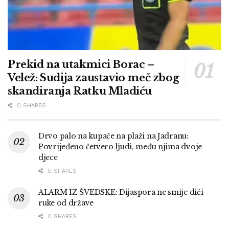
Prekid na utakmici Borac –
Velež: Sudija zaustavio meč zbog
skandiranja Ratku Mladiću
0 SHARES
Drvo palo na kupače na plaži na Jadranu:
Povrijeđeno četvero ljudi, među njima dvoje
djece
0 SHARES
ALARM IZ ŠVEDSKE: Dijaspora ne smije dići
ruke od države
0 SHARES