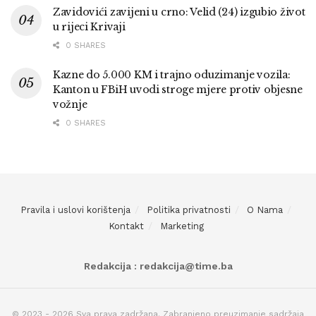
Zavidovići zavijeni u crno: Velid (24) izgubio život
u rijeci Krivaji
0 SHARES
Kazne do 5.000 KM i trajno oduzimanje vozila:
Kanton u FBiH uvodi stroge mjere protiv objesne
vožnje
0 SHARES
Pravila i uslovi korištenja
Politika privatnosti
O Nama
Kontakt
Marketing
Redakcija : redakcija@time.ba
© 2023 - 2026 Sva prava zadržana. Zabranjeno preuzimanje sadržaja