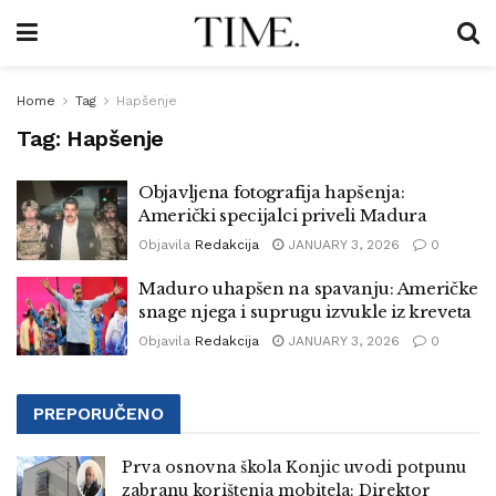
Home
Tag
Hapšenje
Tag:
Hapšenje
Objavljena fotografija hapšenja:
Američki specijalci priveli Madura
Objavila
Redakcija
JANUARY 3, 2026
0
Maduro uhapšen na spavanju: Američke
snage njega i suprugu izvukle iz kreveta
Objavila
Redakcija
JANUARY 3, 2026
0
PREPORUČENO
Prva osnovna škola Konjic uvodi potpunu
zabranu korištenja mobitela: Direktor