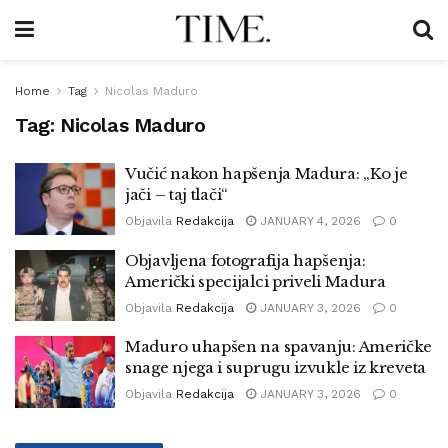
Home
Tag
Nicolas Maduro
Tag:
Nicolas Maduro
Vučić nakon hapšenja Madura: „Ko je
jači – taj tlači“
Objavila
Redakcija
JANUARY 4, 2026
0
Objavljena fotografija hapšenja:
Američki specijalci priveli Madura
Objavila
Redakcija
JANUARY 3, 2026
0
Maduro uhapšen na spavanju: Američke
snage njega i suprugu izvukle iz kreveta
Objavila
Redakcija
JANUARY 3, 2026
0