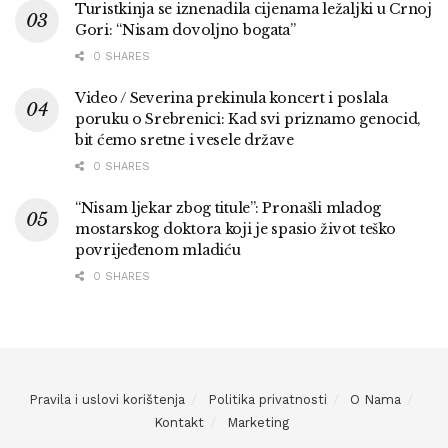
Turistkinja se iznenadila cijenama ležaljki u Crnoj
Gori: “Nisam dovoljno bogata”
0 SHARES
Video / Severina prekinula koncert i poslala
poruku o Srebrenici: Kad svi priznamo genocid,
bit ćemo sretne i vesele države
0 SHARES
“Nisam ljekar zbog titule”: Pronašli mladog
mostarskog doktora koji je spasio život teško
povrijeđenom mladiću
0 SHARES
Pravila i uslovi korištenja
Politika privatnosti
O Nama
Kontakt
Marketing