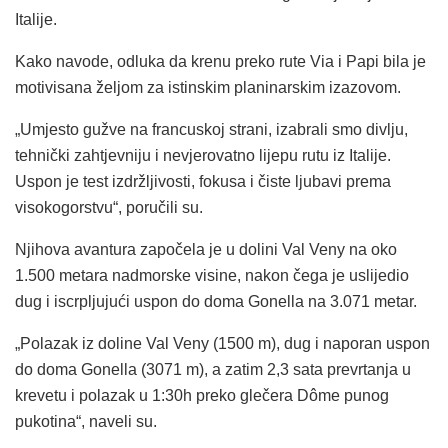
Italije.
Kako navode, odluka da krenu preko rute Via i Papi bila je
motivisana željom za istinskim planinarskim izazovom.
„Umjesto gužve na francuskoj strani, izabrali smo divlju,
tehnički zahtjevniju i nevjerovatno lijepu rutu iz Italije.
Uspon je test izdržljivosti, fokusa i čiste ljubavi prema
visokogorstvu“, poručili su.
Njihova avantura započela je u dolini Val Veny na oko
1.500 metara nadmorske visine, nakon čega je uslijedio
dug i iscrpljujući uspon do doma Gonella na 3.071 metar.
„Polazak iz doline Val Veny (1500 m), dug i naporan uspon
do doma Gonella (3071 m), a zatim 2,3 sata prevrtanja u
krevetu i polazak u 1:30h preko glečera Dôme punog
pukotina“, naveli su.