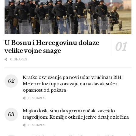
U Bosnu i Hercegovinu dolaze
velike vojne snage
0 SHARES
Kratko osvježenje pa novi udar vrućina u BiH:
Meteorolozi upozoravaju na nastavak suše i
opasnost od požara
0 SHARES
Majka došla sinu da spremi ručak, završilo
tragedijom: Komšije otkrile jezive detalje zločina
0 SHARES