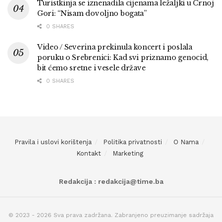
Turistkinja se iznenadila cijenama ležaljki u Crnoj
Gori: “Nisam dovoljno bogata”
0 SHARES
Video / Severina prekinula koncert i poslala
poruku o Srebrenici: Kad svi priznamo genocid,
bit ćemo sretne i vesele države
0 SHARES
Pravila i uslovi korištenja
Politika privatnosti
O Nama
Kontakt
Marketing
Redakcija : redakcija@time.ba
© 2023 - 2026 Sva prava zadržana. Zabranjeno preuzimanje sadržaja