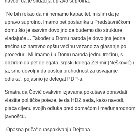
navodi da je situacija upravo suprotna.
“Ne bih rekao da mi nemamo kapacitet, mislim da je
upravo suprotno. Imamo pet poslanika u Predstavničkom
domu što je sasvim dovoljno da budemo dio strukture
vladajuće… Također u Domu naroda je dovoljna jedna
trećina uz naravno opštu većinu vezano za glasanje po
proceduri. Mi imamo i u Domu naroda jednu trećinu, s
obzirom da pet delegata, srpski kolega Želimir (Nešković) i
ja, smo dovoljni da postoji prohodnost za usvajanje
odluka”, pojasnio je delegat PDP-a.
Smatra da Čović ovakvim izjavama pokušava opravdati
vlastite političke poteze, te da HDZ sada, kako navodi,
plaća cijenu svojih odluka pred domaćom i međunarodnom
javnošću.
„Opasna priča“ o raspakivanju Dejtona