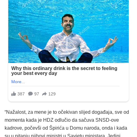
“Nažalost, za mene je to očekivan slijed događaja, sve od
momenta kada je HDZ odlučio da sačuva SNSD-ove
kadrove, počevši od Špirića u Domu naroda, onda i kada
su u pitanju njihovi ministri u Savjetu ministara. Jedini