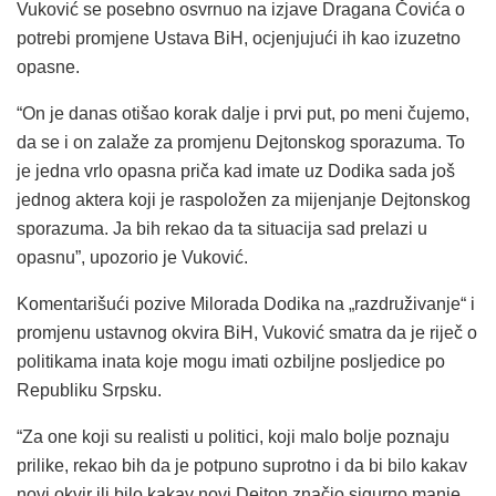
Vuković se posebno osvrnuo na izjave Dragana Čovića o
potrebi promjene Ustava BiH, ocjenjujući ih kao izuzetno
opasne.
“On je danas otišao korak dalje i prvi put, po meni čujemo,
da se i on zalaže za promjenu Dejtonskog sporazuma. To
je jedna vrlo opasna priča kad imate uz Dodika sada još
jednog aktera koji je raspoložen za mijenjanje Dejtonskog
sporazuma. Ja bih rekao da ta situacija sad prelazi u
opasnu”, upozorio je Vuković.
Komentarišući pozive Milorada Dodika na „razdruživanje“ i
promjenu ustavnog okvira BiH, Vuković smatra da je riječ o
politikama inata koje mogu imati ozbiljne posljedice po
Republiku Srpsku.
“Za one koji su realisti u politici, koji malo bolje poznaju
prilike, rekao bih da je potpuno suprotno i da bi bilo kakav
novi okvir ili bilo kakav novi Dejton značio sigurno manje