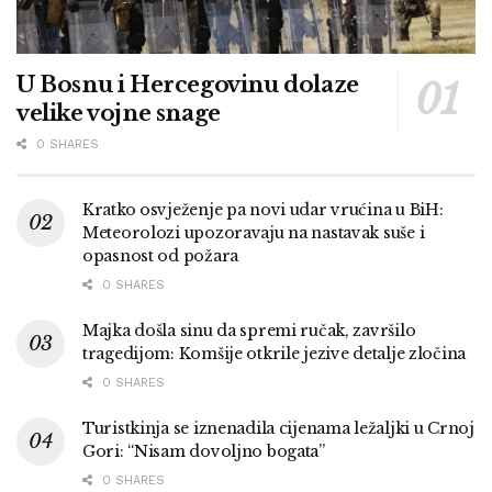
U Bosnu i Hercegovinu dolaze
velike vojne snage
0 SHARES
Kratko osvježenje pa novi udar vrućina u BiH:
Meteorolozi upozoravaju na nastavak suše i
opasnost od požara
0 SHARES
Majka došla sinu da spremi ručak, završilo
tragedijom: Komšije otkrile jezive detalje zločina
0 SHARES
Turistkinja se iznenadila cijenama ležaljki u Crnoj
Gori: “Nisam dovoljno bogata”
0 SHARES