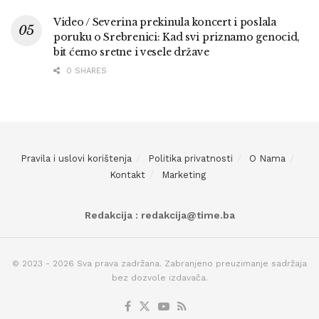
Video / Severina prekinula koncert i poslala
poruku o Srebrenici: Kad svi priznamo genocid,
bit ćemo sretne i vesele države
0 SHARES
Pravila i uslovi korištenja
Politika privatnosti
O Nama
Kontakt
Marketing
Redakcija : redakcija@time.ba
© 2023 - 2026 Sva prava zadržana. Zabranjeno preuzimanje sadržaja
bez dozvole izdavača.