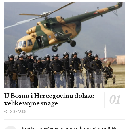
U Bosnu i Hercegovinu dolaze
velike vojne snage
0 SHARES
Kratko osvježenje pa novi udar vrućina u BiH: