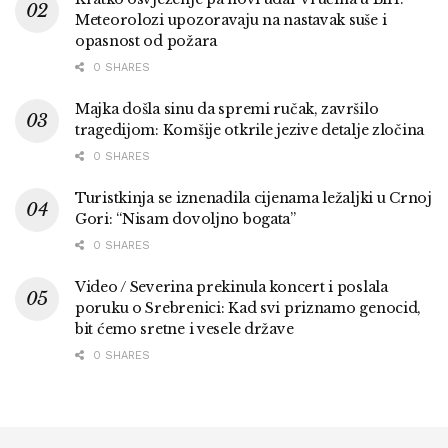
Meteorolozi upozoravaju na nastavak suše i
opasnost od požara
0 SHARES
Majka došla sinu da spremi ručak, završilo
tragedijom: Komšije otkrile jezive detalje zločina
0 SHARES
Turistkinja se iznenadila cijenama ležaljki u Crnoj
Gori: “Nisam dovoljno bogata”
0 SHARES
Video / Severina prekinula koncert i poslala
poruku o Srebrenici: Kad svi priznamo genocid,
bit ćemo sretne i vesele države
0 SHARES