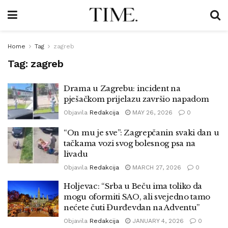
Home
Tag
zagreb
Tag:
zagreb
Drama u Zagrebu: incident na
pješačkom prijelazu završio napadom
Objavila
Redakcija
MAY 26, 2026
0
“On mu je sve”: Zagrepčanin svaki dan u
tačkama vozi svog bolesnog psa na
livadu
Objavila
Redakcija
MARCH 27, 2026
0
Holjevac: “Srba u Beču ima toliko da
mogu oformiti SAO, ali svejedno tamo
nećete čuti Đurđevdan na Adventu”
Objavila
Redakcija
JANUARY 4, 2026
0