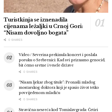
Turistkinja se iznenadila
cijenama ležaljki u Crnoj Gori:
“Nisam dovoljno bogata”
0 SHARES
Video / Severina prekinula koncert i poslala
poruku o Srebrenici: Kad svi priznamo genocid,
bit ćemo sretne i vesele države
0 SHARES
“Nisam ljekar zbog titule”: Pronašli mladog
mostarskog doktora koji je spasio život teško
povrijeđenom mladiću
0 SHARES
Stravična nesreća kod Tomislavgrada: Četiri