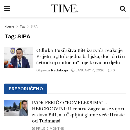
Home
Tag
SIPA
Tag:
SIPA
Odluka Tužilaštva BiH izazvala reakcije:
Prijetnja „Bulo jedna balijska, doći ću ti u
četničkoj uniformi“ nije krivično djelo
Objavila
Redakcija
JANUARY 7, 2026
0
PREPORUČENO
IVOR PERIĆ O “KOMPLEKSIMA” U
HERCEGOVINI: U centru Zagreba se vijori
zastava BiH, a u Čapljini glume veće Hrvate
od Tuđmana!
PRIJE 2 MONTHS