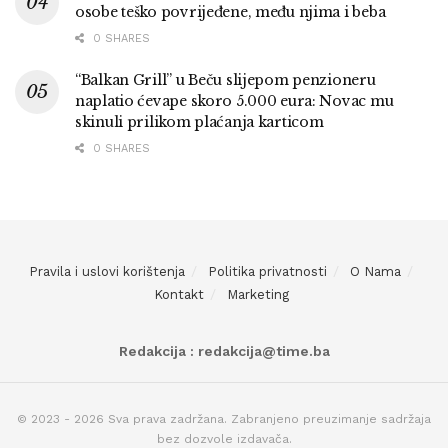
osobe teško povrijeđene, među njima i beba
0 SHARES
“Balkan Grill” u Beču slijepom penzioneru
naplatio ćevape skoro 5.000 eura: Novac mu
skinuli prilikom plaćanja karticom
0 SHARES
Pravila i uslovi korištenja
Politika privatnosti
O Nama
Kontakt
Marketing
Redakcija : redakcija@time.ba
© 2023 - 2026 Sva prava zadržana. Zabranjeno preuzimanje sadržaja
bez dozvole izdavača.