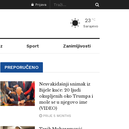
Prijava
23
°C
Sarajevo
z
Sport
Zanimljivosti
PREPORUČENO
Nesvakidašnji snimak iz
Bijele kuće: 20 ljudi
okupljenih oko Trumpa i
mole se u njegovo ime
(VIDEO)
PRIJE 5 MONTHS