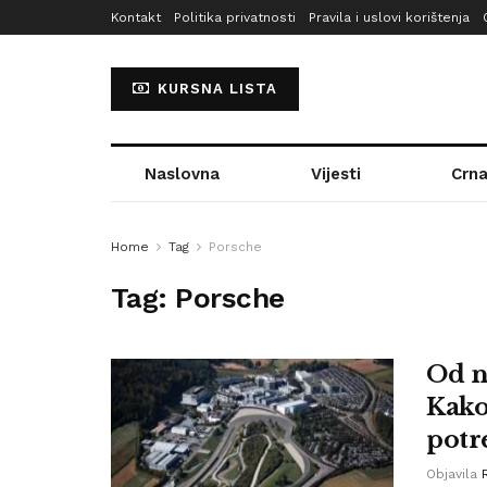
Kontakt
Politika privatnosti
Pravila i uslovi korištenja
KURSNA LISTA
Naslovna
Vijesti
Crna
Home
Tag
Porsche
Tag:
Porsche
Od n
Kako
potr
Objavila