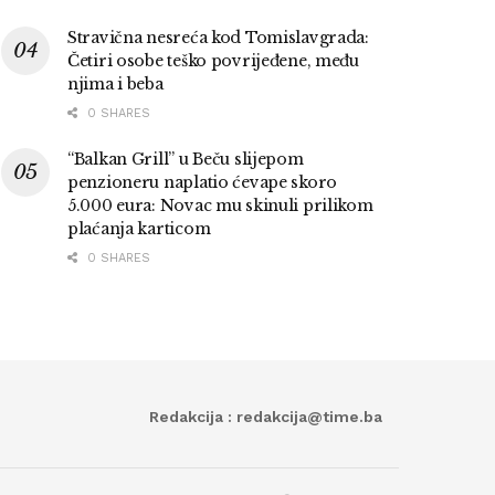
Stravična nesreća kod Tomislavgrada:
Četiri osobe teško povrijeđene, među
njima i beba
0 SHARES
“Balkan Grill” u Beču slijepom
penzioneru naplatio ćevape skoro
5.000 eura: Novac mu skinuli prilikom
plaćanja karticom
0 SHARES
Redakcija : redakcija@time.ba