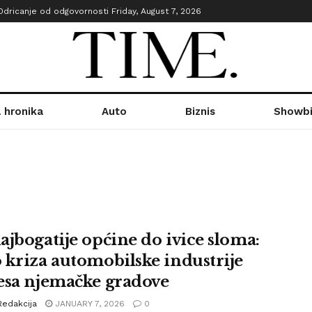
Odricanje od odgovornosti
Friday, August 7, 2026
 hronika
Auto
Biznis
Showbi
ajbogatije općine do ivice sloma:
 kriza automobilske industrije
esa njemačke gradove
Redakcija
JANUARY 7, 2026
0