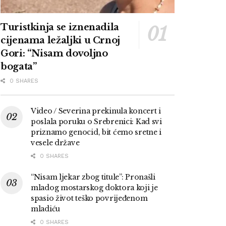
Turistkinja se iznenadila
cijenama ležaljki u Crnoj
Gori: “Nisam dovoljno
bogata”
0 SHARES
Video / Severina prekinula koncert i
poslala poruku o Srebrenici: Kad svi
priznamo genocid, bit ćemo sretne i
vesele države
0 SHARES
“Nisam ljekar zbog titule”: Pronašli
mladog mostarskog doktora koji je
spasio život teško povrijeđenom
mladiću
0 SHARES