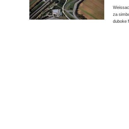
Weissach
za simbo
duboke f