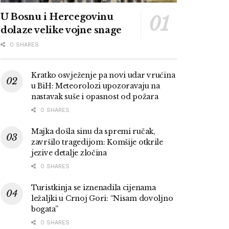
U Bosnu i Hercegovinu
dolaze velike vojne snage
0 SHARES
Kratko osvježenje pa novi udar vrućina
u BiH: Meteorolozi upozoravaju na
nastavak suše i opasnost od požara
0 SHARES
Majka došla sinu da spremi ručak,
završilo tragedijom: Komšije otkrile
jezive detalje zločina
0 SHARES
Turistkinja se iznenadila cijenama
ležaljki u Crnoj Gori: “Nisam dovoljno
bogata”
0 SHARES