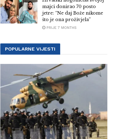
Hrvatski nogometaš svojoj
majci donirao 70 posto
jetre: “Ne daj Bože nikome
što je ona proživjela”
PRIJE 7 MONTHS
POPULARNE VIJESTI