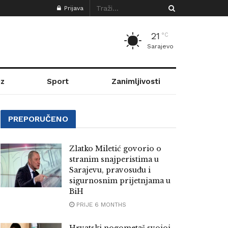
Prijava
21
°C
Sarajevo
z
Sport
Zanimljivosti
PREPORUČENO
Zlatko Miletić govorio o
stranim snajperistima u
Sarajevu, pravosuđu i
sigurnosnim prijetnjama u
BiH
PRIJE 6 MONTHS