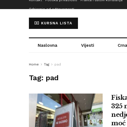
Kontakt
Politika privatnosti
Pravila i uslovi korištenja
Odricanje od odgovornosti
KURSNA LISTA
Naslovna
Vijesti
Crna
Home
Tag
pad
Tag:
pad
Fisk
325 
nedj
moć