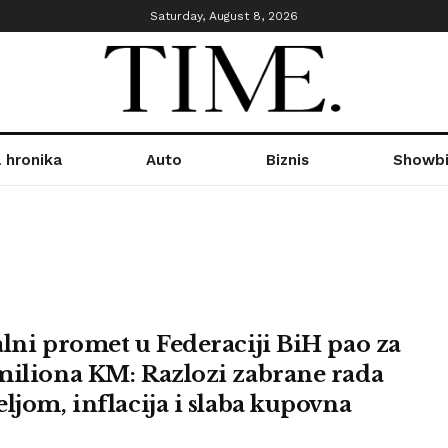
Saturday, August 8, 2026
 hronika
Auto
Biznis
Showbi
alni promet u Federaciji BiH pao za
miliona KM: Razlozi zabrane rada
eljom, inflacija i slaba kupovna