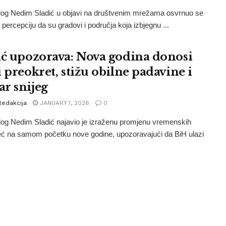
log Nedim Sladić u objavi na društvenim mrežama osvrnuo se
 percepciju da su gradovi i područja koja izbjegnu ...
ić upozorava: Nova godina donosi
i preokret, stižu obilne padavine i
r snijeg
Redakcija
JANUARY 1, 2026
0
og Nedim Sladić najavio je izraženu promjenu vremenskih
već na samom početku nove godine, upozoravajući da BiH ulazi