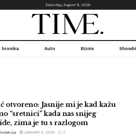
Saturday, August 8, 2026
 hronika
Auto
Biznis
Showbi
ić otvoreno: Jasnije mi je kad kažu
mo “sretnici” kada nas snijeg
iđe, zima je tu s razlogom
Redakcija
JANUARY 5, 2026
0