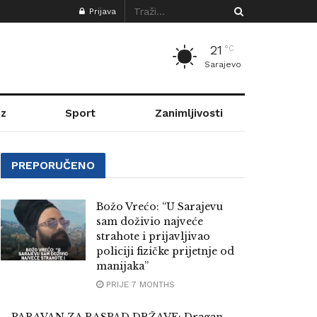
Prijava
21
°C
Sarajevo
z
Sport
Zanimljivosti
PREPORUČENO
Božo Vrećo: “U Sarajevu
sam doživio najveće
strahote i prijavljivao
policiji fizičke prijetnje od
manijaka”
PRIJE 7 MONTHS