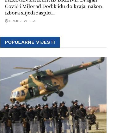
PARAVAN ZA RASPAD DRŽAVE: Dragan
Čović i Milorad Dodik idu do kraja, nakon
izbora slijedi rasplet…
PRIJE 3 WEEKS
POPULARNE VIJESTI