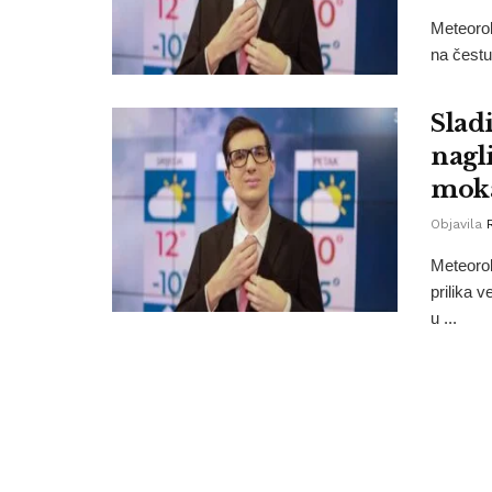
Meteoro
na čestu
Slad
nagl
moka
Objavila
Meteorol
prilika 
u ...