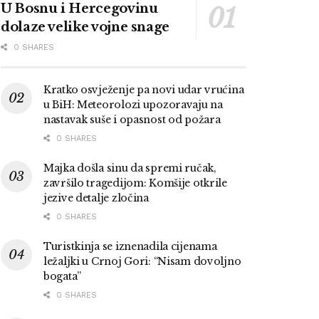
U Bosnu i Hercegovinu
dolaze velike vojne snage
0 SHARES
Kratko osvježenje pa novi udar vrućina
u BiH: Meteorolozi upozoravaju na
nastavak suše i opasnost od požara
0 SHARES
Majka došla sinu da spremi ručak,
završilo tragedijom: Komšije otkrile
jezive detalje zločina
0 SHARES
Turistkinja se iznenadila cijenama
ležaljki u Crnoj Gori: “Nisam dovoljno
bogata”
0 SHARES