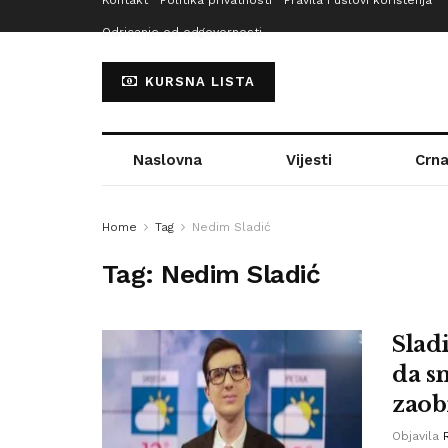
Kontakt
Politika privatnosti
Pravila i uslovi korištenja
Odricanje od odgovornosti
KURSNA LISTA
Naslovna
Vijesti
Crna
Home
Tag
Nedim Sladić
Tag:
Nedim Sladić
Slad
da s
zaob
Objavila