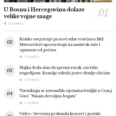
U Bosnu i Hercegovinu dolaze
velike vojne snage
0 SHARES
Kratko osvježenje pa novi udar vrućina u BiH:
Meteorolozi upozoravaju na nastavak suše i
opasnost od požara
0 SHARES
Majka došla sinu da spremi ručak, završilo
tragedijom: Komšije otkrile jezive detalje zločina
0 SHARES
Turistkinja se iznenadila cijenama ležaljki u Crnoj
Gori: “Nisam dovoljno bogata”
0 SHARES
Video / Severina prekinula koncert i poslala