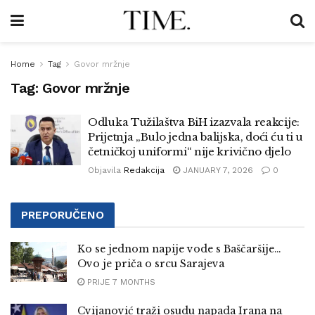
Home
Tag
Govor mržnje
Tag:
Govor mržnje
Odluka Tužilaštva BiH izazvala reakcije:
Prijetnja „Bulo jedna balijska, doći ću ti u
četničkoj uniformi“ nije krivično djelo
Objavila
Redakcija
JANUARY 7, 2026
0
PREPORUČENO
Ko se jednom napije vode s Baščaršije…
Ovo je priča o srcu Sarajeva
PRIJE 7 MONTHS
Cvijanović traži osudu napada Irana na