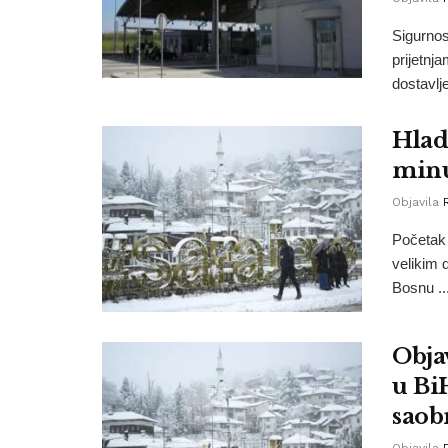
Sigurnos
prijetnj
dostavlje
Hladn
minus
Objavila
Početak 
velikim 
Bosnu ..
Objav
u Bi
saob
Objavila