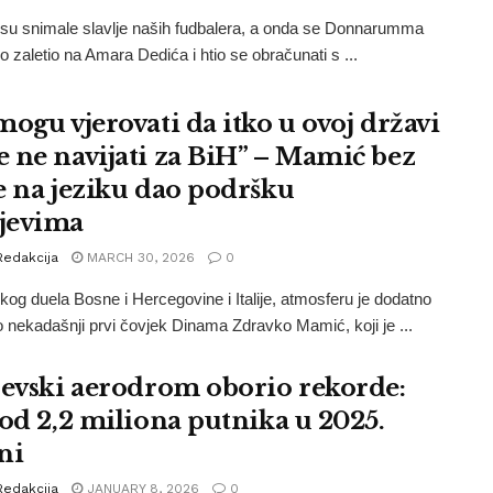
u snimale slavlje naših fudbalera, a onda se Donnarumma
o zaletio na Amara Dedića i htio se obračunati s ...
mogu vjerovati da itko u ovoj državi
 ne navijati za BiH” – Mamić bez
e na jeziku dao podršku
jevima
Redakcija
MARCH 30, 2026
0
ikog duela Bosne i Hercegovine i Italije, atmosferu je dodatno
o nekadašnji prvi čovjek Dinama Zdravko Mamić, koji je ...
jevski aerodrom oborio rekorde:
 od 2,2 miliona putnika u 2025.
ni
Redakcija
JANUARY 8, 2026
0