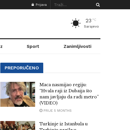
Prijava
23
°C
Sarajevo
z
Sport
Zanimljivosti
PREPORUČENO
Maca nasmijao regiju:
“Hvala raji iz Dubaija što
nam javljaju da radi metro”
(VIDEO)
PRIJE 5 MONTHS
Turkinje iz Istanbula u