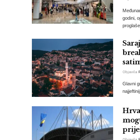
Međunaro
godini, 
proglaše
Saraj
brea
sati
Objavila
Glavni g
najjeftin
Hrva
mogu
prije
Objavila