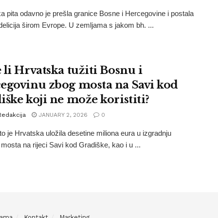
 pita odavno je prešla granice Bosne i Hercegovine i postala
delicija širom Evrope. U zemljama s jakom bh. ...
 li Hrvatska tužiti Bosnu i
egovinu zbog mosta na Savi kod
iške koji ne može koristiti?
Redakcija
JANUARY 2, 2026
0
o je Hrvatska uložila desetine miliona eura u izgradnju
 mosta na rijeci Savi kod Gradiške, kao i u ...
Nama
Kontakt
Marketing