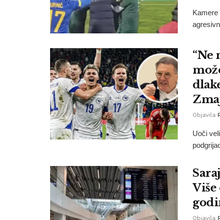
Kamere s
agresivn
“Ne 
može
dlak
Zma
Objavila
Uoči vel
podgrija
Sara
Više
godi
Objavila