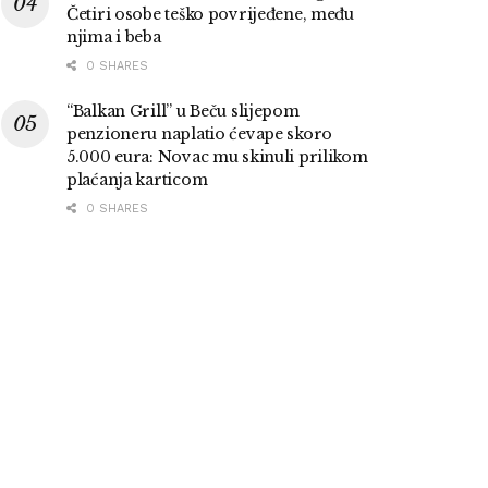
Četiri osobe teško povrijeđene, među
njima i beba
0 SHARES
“Balkan Grill” u Beču slijepom
penzioneru naplatio ćevape skoro
5.000 eura: Novac mu skinuli prilikom
plaćanja karticom
0 SHARES