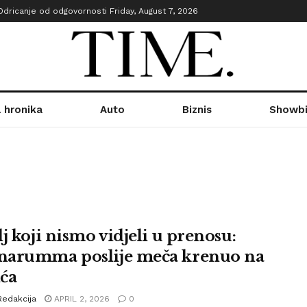
Odricanje od odgovornosti
Friday, August 7, 2026
 hronika
Auto
Biznis
Showbi
j koji nismo vidjeli u prenosu:
arumma poslije meča krenuo na
ća
Redakcija
APRIL 2, 2026
0