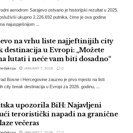
dni aerodrom Sarajevo ostvario je historijski rezultat u 2025.
opsluživši ukupno 2.226.692 putnika, čime je ova godina
na najuspješnijom ...
evo na vrhu liste najjeftinijih city
k destinacija u Evropi: „Možete
ma lutati i neće vam biti dosadno“
Redakcija
JANUARY 7, 2026
0
rad Bosne i Hercegovine zauzeo je prvo mjesto na listi
ijih city break destinacija u Evropi za 2026. godinu, ...
tska upozorila BiH: Najavljeni
ći teroristički napadi na granične
laze večeras
Redakcija
JANUARY 7, 2026
0