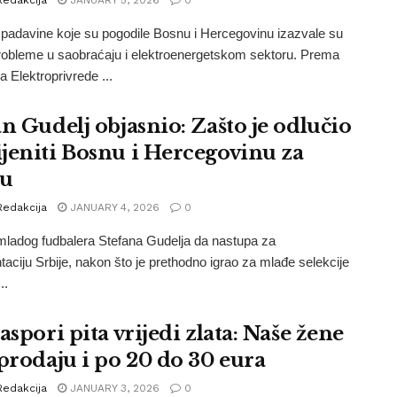
padavine koje su pogodile Bosnu i Hercegovinu izazvale su
robleme u saobraćaju i elektroenergetskom sektoru. Prema
 Elektroprivrede ...
an Gudelj objasnio: Zašto je odlučio
jeniti Bosnu i Hercegovinu za
ju
Redakcija
JANUARY 4, 2026
0
ladog fudbalera Stefana Gudelja da nastupa za
taciju Srbije, nakon što je prethodno igrao za mlađe selekcije
..
aspori pita vrijedi zlata: Naše žene
 prodaju i po 20 do 30 eura
Redakcija
JANUARY 3, 2026
0