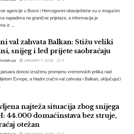
ne agencije u Bosni i Hercegovini obaviještene su o mogućim
ama napadima na granične prijelaze, a informacija je
na iz ...
i val zahvata Balkan: Stižu veliki
i, snijeg i led prijete saobraćaju
Redakcija
JANUARY 7, 2026
0
januara donosi izraženu promjenu vremenskih prilika nad
dijelom Evrope, a hladni zračni val zahvata i Balkan, uključujući
.
ljena najteža situacija zbog snijega
H: 44.000 domaćinstava bez struje,
raćaj otežan
Redakcija
JANUARY 5, 2026
0