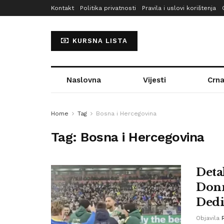
Kontakt
Politika privatnosti
Pravila i uslovi korištenja
KURSNA LISTA
Naslovna
Vijesti
Crna
Home
Tag
Bosna i Hercegovina
Tag:
Bosna i Hercegovina
Detal
Donn
Dedi
Objavila