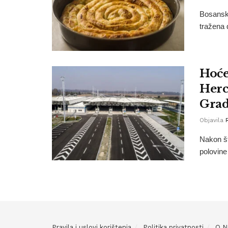
Bosanska
tražena 
Hoće
Herc
Grad
Objavila
Nakon št
polovine
Pravila i uslovi korištenja
Politika privatnosti
O 