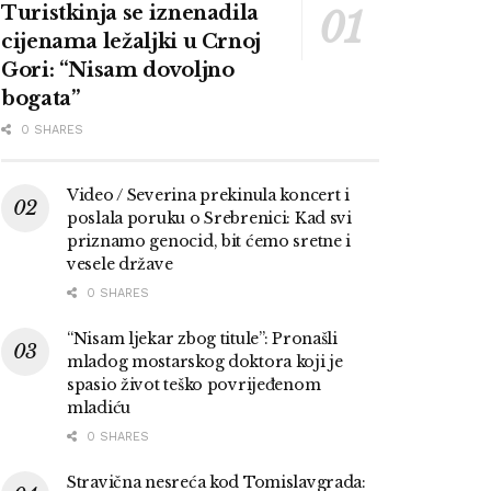
Turistkinja se iznenadila
cijenama ležaljki u Crnoj
Gori: “Nisam dovoljno
bogata”
0 SHARES
Video / Severina prekinula koncert i
poslala poruku o Srebrenici: Kad svi
priznamo genocid, bit ćemo sretne i
vesele države
0 SHARES
“Nisam ljekar zbog titule”: Pronašli
mladog mostarskog doktora koji je
spasio život teško povrijeđenom
mladiću
0 SHARES
Stravična nesreća kod Tomislavgrada: