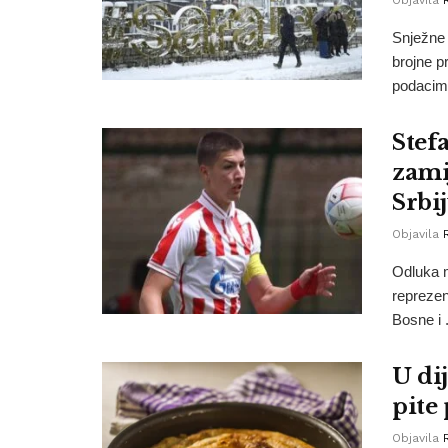
Snježne 
brojne p
podacima
Stef
zami
Srbi
Objavila
Odluka m
reprezen
Bosne i .
U dij
pite
Objavila