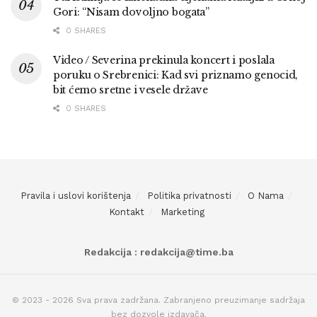
Gori: “Nisam dovoljno bogata”
0 SHARES
Video / Severina prekinula koncert i poslala
poruku o Srebrenici: Kad svi priznamo genocid,
bit ćemo sretne i vesele države
0 SHARES
Pravila i uslovi korištenja
Politika privatnosti
O Nama
Kontakt
Marketing
Redakcija : redakcija@time.ba
© 2023 - 2026 Sva prava zadržana. Zabranjeno preuzimanje sadržaja
bez dozvole izdavača.