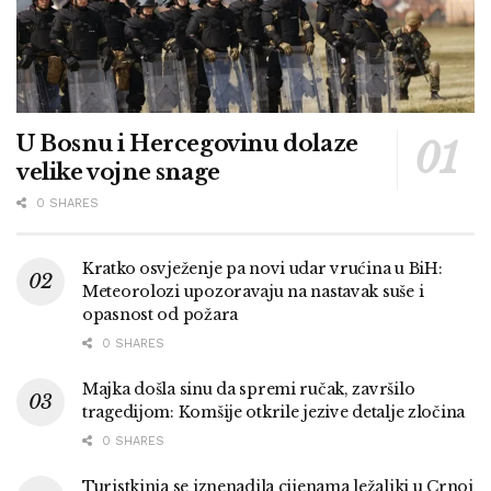
U Bosnu i Hercegovinu dolaze
velike vojne snage
0 SHARES
Kratko osvježenje pa novi udar vrućina u BiH:
Meteorolozi upozoravaju na nastavak suše i
opasnost od požara
0 SHARES
Majka došla sinu da spremi ručak, završilo
tragedijom: Komšije otkrile jezive detalje zločina
0 SHARES
Turistkinja se iznenadila cijenama ležaljki u Crnoj