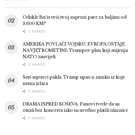
Odakle Bećirovićevoj supruzi pare za haljinu od
3.600 KM?
0 SHARES
AMERIKA POVLAČI VOJSKU, EVROPA OSTAJE
NA VJETROMETINI: Trumpov plan koji mijenja
NATO zauvijek
0 SHARES
Šest mjeseci pakla: Tramp upao u zamku iz koje
nema izlaza
0 SHARES
DRAMA ISPRED KOŠEVA: Fanovi tvrde da su
ostali bez koncerta iako su uredno platili ulaznice
0 SHARES