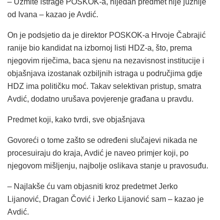
– Uzmite istrage POSKOK-a, nijedan predmet nije južnije
od Ivana – kazao je Avdić.
On je podsjetio da je direktor POSKOK-a Hrvoje Čabrajić
ranije bio kandidat na izbornoj listi HDZ-a, što, prema
njegovim riječima, baca sjenu na nezavisnost institucije i
objašnjava izostanak ozbiljnih istraga u područjima gdje
HDZ ima političku moć. Takav selektivan pristup, smatra
Avdić, dodatno urušava povjerenje građana u pravdu.
Predmet koji, kako tvrdi, sve objašnjava
Govoreći o tome zašto se određeni slučajevi nikada ne
procesuiraju do kraja, Avdić je naveo primjer koji, po
njegovom mišljenju, najbolje oslikava stanje u pravosuđu.
– Najlakše ću vam objasniti kroz predetmet Jerko
Lijanović, Dragan Čović i Jerko Lijanović sam – kazao je
Avdić.