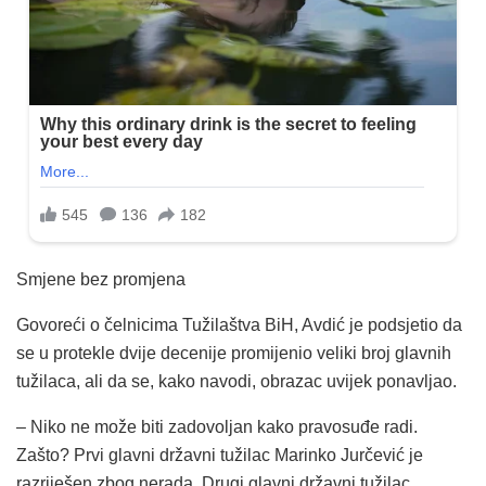
Smjene bez promjena
Govoreći o čelnicima Tužilaštva BiH, Avdić je podsjetio da
se u protekle dvije decenije promijenio veliki broj glavnih
tužilaca, ali da se, kako navodi, obrazac uvijek ponavljao.
– Niko ne može biti zadovoljan kako pravosuđe radi.
Zašto? Prvi glavni državni tužilac Marinko Jurčević je
razriješen zbog nerada. Drugi glavni državni tužilac