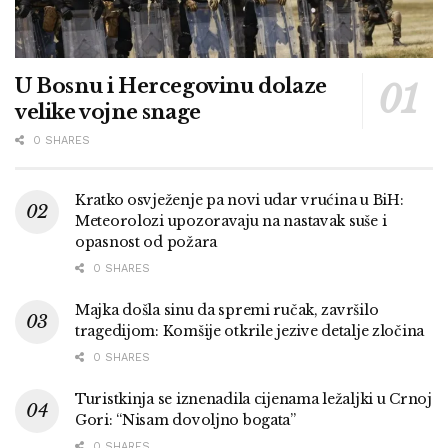
U Bosnu i Hercegovinu dolaze
velike vojne snage
0 SHARES
Kratko osvježenje pa novi udar vrućina u BiH:
Meteorolozi upozoravaju na nastavak suše i
opasnost od požara
0 SHARES
Majka došla sinu da spremi ručak, završilo
tragedijom: Komšije otkrile jezive detalje zločina
0 SHARES
Turistkinja se iznenadila cijenama ležaljki u Crnoj
Gori: “Nisam dovoljno bogata”
0 SHARES