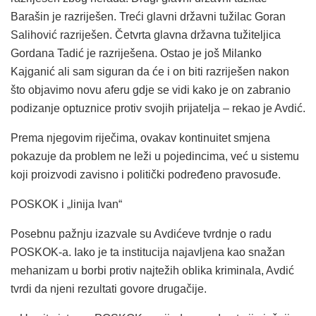
Barašin je razriješen. Treći glavni državni tužilac Goran
Salihović razriješen. Četvrta glavna državna tužiteljica
Gordana Tadić je razriješena. Ostao je još Milanko
Kajganić ali sam siguran da će i on biti razriješen nakon
što objavimo novu aferu gdje se vidi kako je on zabranio
podizanje optuznice protiv svojih prijatelja – rekao je Avdić.
Prema njegovim riječima, ovakav kontinuitet smjena
pokazuje da problem ne leži u pojedincima, već u sistemu
koji proizvodi zavisno i politički podređeno pravosuđe.
POSKOK i „linija Ivan“
Posebnu pažnju izazvale su Avdićeve tvrdnje o radu
POSKOK-a. Iako je ta institucija najavljena kao snažan
mehanizam u borbi protiv najtežih oblika kriminala, Avdić
tvrdi da njeni rezultati govore drugačije.