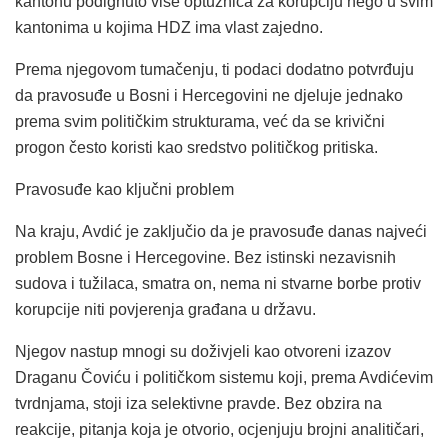
kantonu podignuto više optužnica za korupciju nego u svim
kantonima u kojima HDZ ima vlast zajedno.
Prema njegovom tumačenju, ti podaci dodatno potvrđuju
da pravosuđe u Bosni i Hercegovini ne djeluje jednako
prema svim političkim strukturama, već da se krivični
progon često koristi kao sredstvo političkog pritiska.
Pravosuđe kao ključni problem
Na kraju, Avdić je zaključio da je pravosuđe danas najveći
problem Bosne i Hercegovine. Bez istinski nezavisnih
sudova i tužilaca, smatra on, nema ni stvarne borbe protiv
korupcije niti povjerenja građana u državu.
Njegov nastup mnogi su doživjeli kao otvoreni izazov
Draganu Čoviću i političkom sistemu koji, prema Avdićevim
tvrdnjama, stoji iza selektivne pravde. Bez obzira na
reakcije, pitanja koja je otvorio, ocjenjuju brojni analitičari,