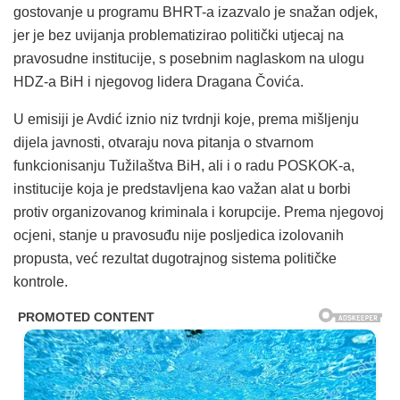
gostovanje u programu BHRT-a izazvalo je snažan odjek,
jer je bez uvijanja problematizirao politički utjecaj na
pravosudne institucije, s posebnim naglaskom na ulogu
HDZ-a BiH i njegovog lidera Dragana Čovića.
U emisiji je Avdić iznio niz tvrdnji koje, prema mišljenju
dijela javnosti, otvaraju nova pitanja o stvarnom
funkcionisanju Tužilaštva BiH, ali i o radu POSKOK-a,
institucije koja je predstavljena kao važan alat u borbi
protiv organizovanog kriminala i korupcije. Prema njegovoj
ocjeni, stanje u pravosuđu nije posljedica izolovanih
propusta, već rezultat dugotrajnog sistema političke
kontrole.