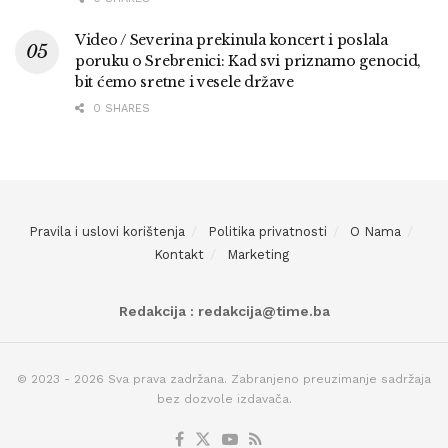
Video / Severina prekinula koncert i poslala
poruku o Srebrenici: Kad svi priznamo genocid,
bit ćemo sretne i vesele države
0 SHARES
Pravila i uslovi korištenja
Politika privatnosti
O Nama
Kontakt
Marketing
Redakcija : redakcija@time.ba
© 2023 - 2026 Sva prava zadržana. Zabranjeno preuzimanje sadržaja
bez dozvole izdavača.