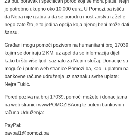
Za put, boravak i specifičan porod koji se mora platiti, Nejri
je potrebno ukupno oko 10.000 eura. U Pomozi.ba ističu
da Nejra nije izabrala da se porodi u inostranstvu iz želje,
nego zato što je to jedina opcija koja njenoj bebi može dati
šansu.
Građani mogu pomoći pozivom na humanitarni broj 17039,
kojim se doniraju 2 KM, uz apel da se informacija dijeli
kako bi što više ljudi saznalo za Nejrin slučaj. Donacije su
moguće i putem web stranice Pomozi.ba, kao i uplatom na
bankovne račune udruženja uz naznaku svrhe uplate:
Nejra Tukić.
Pored poziva na broj 17039, pomoći možete i donacijama
na web stranici wwwPOMOZIBAorg te putem bankovnih
računa Udruženja:
PayPal:
paypal1@pomozi.ba