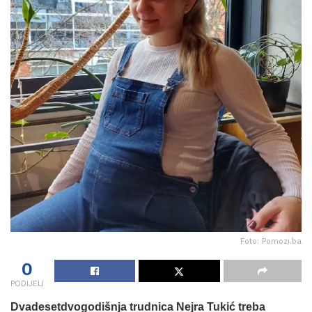
Foto: Pomozi.ba
0
PODIJELI
Dvadesetdvogodišnja trudnica Nejra Tukić treba