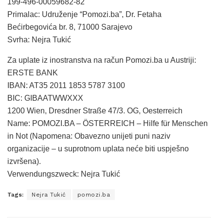
199-496-00059682-82
Primalac: Udruženje “Pomozi.ba”, Dr. Fetaha
Bećirbegovića br. 8, 71000 Sarajevo
Svrha: Nejra Tukić
Za uplate iz inostranstva na račun Pomozi.ba u Austriji:
ERSTE BANK
IBAN: AT35 2011 1853 5787 3100
BIC: GIBAATWWXXX
1200 Wien, Dresdner Straße 47/3. OG, Oesterreich
Name: POMOZI.BA – ÖSTERREICH – Hilfe für Menschen
in Not (Napomena: Obavezno unijeti puni naziv
organizacije – u suprotnom uplata neće biti uspješno
izvršena).
Verwendungszweck: Nejra Tukić
Tags:
Nejra Tukić
pomozi.ba