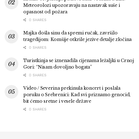
Meteorolozi upozoravaju na nastavak suše i
opasnost od požara
0 SHARES
Majka došla sinu da spremi ručak, završilo
tragedijom: Komšije otkrile jezive detalje zločina
0 SHARES
Turistkinja se iznenadila cijenama ležaljki u Crnoj
Gori: “Nisam dovoljno bogata”
0 SHARES
Video / Severina prekinula koncert i poslala
poruku o Srebrenici: Kad svi priznamo genocid,
bit ćemo sretne i vesele države
0 SHARES