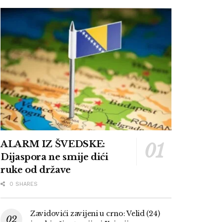
ALARM IZ ŠVEDSKE:
Dijaspora ne smije dići
ruke od države
0 SHARES
Zavidovići zavijeni u crno: Velid (24)