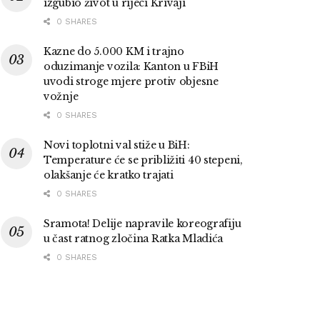
izgubio život u rijeci Krivaji
0 SHARES
Kazne do 5.000 KM i trajno
oduzimanje vozila: Kanton u FBiH
uvodi stroge mjere protiv objesne
vožnje
0 SHARES
Novi toplotni val stiže u BiH:
Temperature će se približiti 40 stepeni,
olakšanje će kratko trajati
0 SHARES
Sramota! Delije napravile koreografiju
u čast ratnog zločina Ratka Mladića
0 SHARES