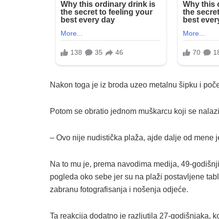
Nakon toga je iz broda uzeo metalnu šipku i počeo
Potom se obratio jednom muškarcu koji se nalazi
– Ovo nije nudistička plaža, ajde dalje od mene je
Na to mu je, prema navodima medija, 49-godišnji
pogleda oko sebe jer su na plaži postavljene table
zabranu fotografisanja i nošenja odjeće.
Ta reakcija dodatno je razljutila 27-godišnjaka, ko