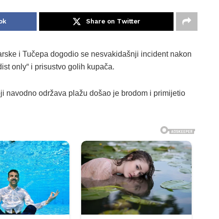
ok
Share on Twitter
arske i Tučepa dogodio se nesvakidašnji incident nakon
ist only“ i prisustvo golih kupača.
ji navodno održava plažu došao je brodom i primijetio