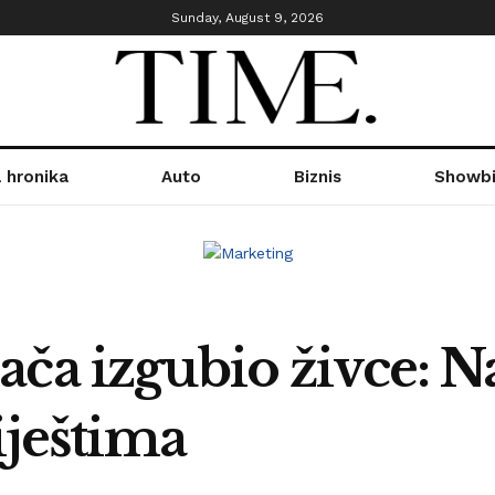
Sunday, August 9, 2026
 hronika
Auto
Biznis
Showbi
ča izgubio živce: Na
iještima