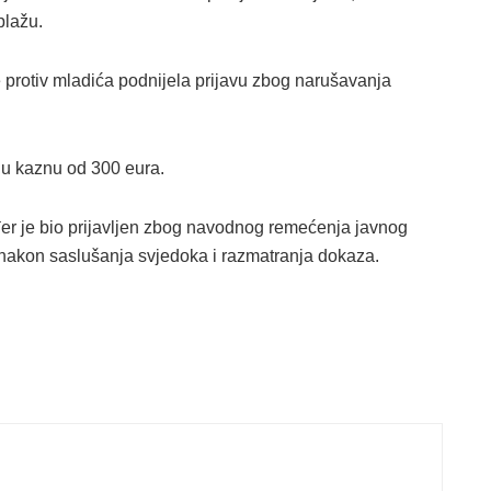
plažu.
je protiv mladića podnijela prijavu zbog narušavanja
nu kaznu od 300 eura.
đer je bio prijavljen zbog navodnog remećenja javnog
i nakon saslušanja svjedoka i razmatranja dokaza.