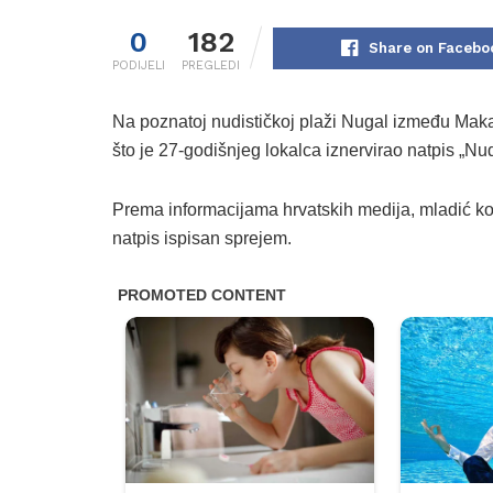
0
182
Share on Facebo
PODIJELI
PREGLEDI
Na poznatoj nudističkoj plaži Nugal između Mak
što je 27-godišnjeg lokalca iznervirao natpis „Nud
Prema informacijama hrvatskih medija, mladić ko
natpis ispisan sprejem.