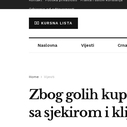
Kontakt
Politika privatnosti
Pravila i uslovi korištenja
Odricanje od odgovornosti
KURSNA LISTA
Naslovna
Vijesti
Crna
Home
Vijesti
Zbog golih kupa
sa sjekirom i kl