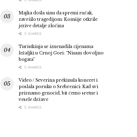
0 SHARES
Majka došla sinu da spremi ručak,
završilo tragedijom: Komšije otkrile
jezive detalje zločina
0 SHARES
Turistkinja se iznenadila cijenama
ležaljki u Crnoj Gori: “Nisam dovoljno
bogata”
0 SHARES
Video / Severina prekinula koncert i
poslala poruku o Srebrenici: Kad svi
priznamo genocid, bit ćemo sretne i
vesele države
0 SHARES