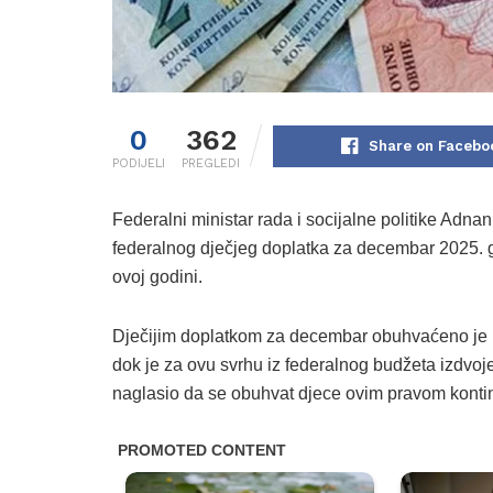
0
362
Share on Facebo
PODIJELI
PREGLEDI
Federalni ministar rada i socijalne politike Adnan
federalnog dječjeg doplatka za decembar 2025. go
ovoj godini.
Dječijim doplatkom za decembar obuhvaćeno je 
dok je za ovu svrhu iz federalnog budžeta izdvoje
naglasio da se obuhvat djece ovim pravom konti