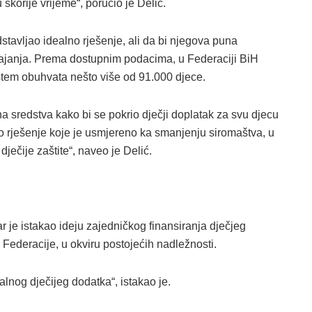
korije vrijeme“, poručio je Delić.
dstavljao idealno rješenje, ali da bi njegova puna
vajanja. Prema dostupnim podacima, u Federaciji BiH
istem obuhvata nešto više od 91.000 djece.
a sredstva kako bi se pokrio dječji doplatak za svu djecu
no rješenje koje je usmjereno ka smanjenju siromaštva, u
dječije zaštite“, naveo je Delić.
 je istakao ideju zajedničkog finansiranja dječjeg
 Federacije, u okviru postojećih nadležnosti.
alnog dječijeg dodatka“, istakao je.