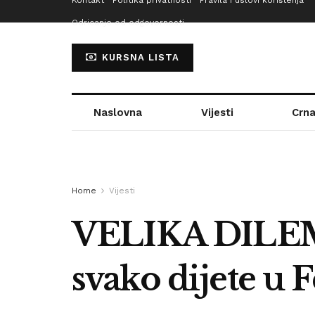
Kontakt
Politika privatnosti
Pravila i uslovi korištenja
Odricanje od odgovornosti
KURSNA LISTA
Naslovna
Vijesti
Crna
Home
Vijesti
VELIKA DILEM
svako dijete u 