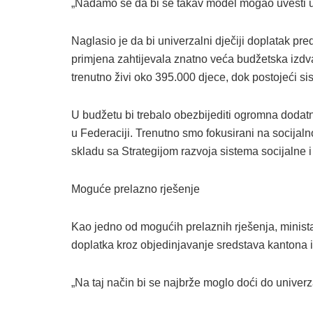
„Nadamo se da bi se takav model mogao uvesti u s
Naglasio je da bi univerzalni dječiji doplatak pre
primjena zahtijevala znatno veća budžetska izd
trenutno živi oko 395.000 djece, dok postojeći s
U budžetu bi trebalo obezbijediti ogromna dodatn
u Federaciji. Trenutno smo fokusirani na socijal
skladu sa Strategijom razvoja sistema socijalne i 
Moguće prelazno rješenje
Kao jedno od mogućih prelaznih rješenja, ministar
doplatka kroz objedinjavanje sredstava kantona i
„Na taj način bi se najbrže moglo doći do univerz