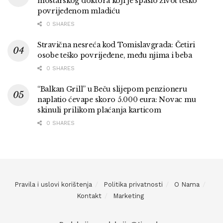
mostarskog doktora koji je spasio život teško
povrijeđenom mladiću
0 SHARES
Stravična nesreća kod Tomislavgrada: Četiri
osobe teško povrijeđene, među njima i beba
0 SHARES
“Balkan Grill” u Beču slijepom penzioneru
naplatio ćevape skoro 5.000 eura: Novac mu
skinuli prilikom plaćanja karticom
0 SHARES
Pravila i uslovi korištenja
Politika privatnosti
O Nama
Kontakt
Marketing