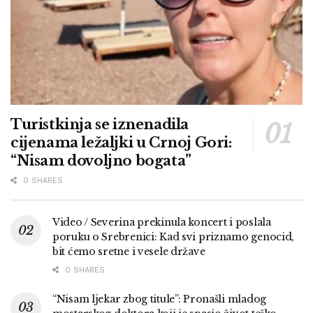
Turistkinja se iznenadila
cijenama ležaljki u Crnoj Gori:
“Nisam dovoljno bogata”
0 SHARES
Video / Severina prekinula koncert i poslala
poruku o Srebrenici: Kad svi priznamo genocid,
bit ćemo sretne i vesele države
0 SHARES
“Nisam ljekar zbog titule”: Pronašli mladog