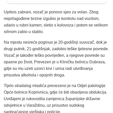
Uprkos zabrani, vozač je ponovo sjeo za volan. Zbog
neprilagođene brzine izgubio je kontrolu nad vozilom,
udario u rubni kamen, sletio s kolovoza i potom se velikom
silinom zabio u stablo.
Na mjestu nesreće poginuo je 20-godišnji suvozač, dok je
drugi putnik, 21-godišnjak, zadobio teške tjelesne povrede.
Vozač je također teško povrijeđen, a njegove povrede su
opasne po život. Prevezen je u Kliničku bolnicu Dubrava,
gdje su mu uzeti uzorci krvi i urina radi utvrđivanja
prisustva alkohola i opojnih droga.
Tijelo stradalog mladića prevezeno je na Odjel patologije
Opće bolnice Koprivnica, gdje će biti obavljena obdukcija.
Uviđajem je rukovodila zamjenica županijske državne
odvjetnice u Varaždinu, uz prisustvo sudskog
saobraćajnog vještaka i policije.