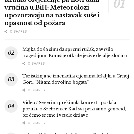
vrućina u BiH: Meteorolozi
upozoravaju na nastavak suše i
opasnost od požara
0 SHARES
Majka došla sinu da spremi ručak, završilo
tragedijom: Komšije otkrile jezive detalje zločina
0 SHARES
Turistkinja se iznenadila cijenama ležaljki u Crnoj
Gori: “Nisam dovoljno bogata”
0 SHARES
Video / Severina prekinula koncert i poslala
poruku o Srebrenici: Kad svi priznamo genocid,
bit ćemo sretne i vesele države
0 SHARES