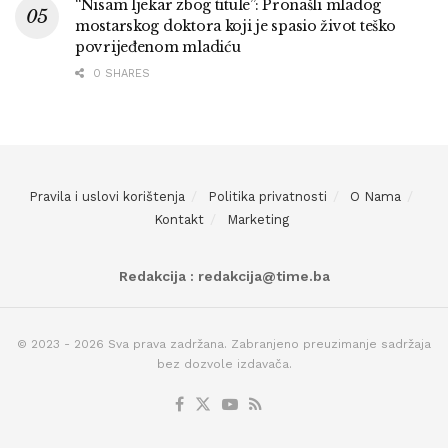
“Nisam ljekar zbog titule”: Pronašli mladog
mostarskog doktora koji je spasio život teško
povrijeđenom mladiću
0 SHARES
Pravila i uslovi korištenja
Politika privatnosti
O Nama
Kontakt
Marketing
Redakcija : redakcija@time.ba
© 2023 - 2026 Sva prava zadržana. Zabranjeno preuzimanje sadržaja
bez dozvole izdavača.