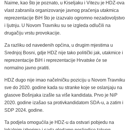
Naime, kao što je poznato, u Kiseljaku i Vitezu je HDZ-ova
vlast zabranila organizovanje javnog praćenja utakmica
reprezentacije BiH što je izazvalo ogromno nezadovoljstvo
i ljutnju. U Novom Travniku su se izgleda odlučili na
drugačiju vrstu provokacije.
Za razliku od navedenih općina, u drugim mjestima u
Srednjoj Bosni, gdje HDZ nije tako politički jak, utakmice i
reprezentacije BiH i reprezentacije Hrvatske će se
normalno javno pratiti.
HDZ dugo nije imao načelničku poziciju u Novom Travniku
sve do 2020. godine kada su stranke koje se oslanjaju na
glasove Bošnjaka izašle sa više kandidata. Prvo je NiP
2020. godine izašao sa protivkandidatom SDA-u, a zatim i
SDP 2024. godine.
Ta podjela omogućila je HDZ-u da ostvari pobjedu na
lokalnim izborima i sada gledamo posljedice takvog