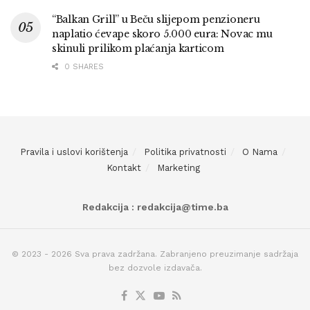
“Balkan Grill” u Beču slijepom penzioneru
naplatio ćevape skoro 5.000 eura: Novac mu
skinuli prilikom plaćanja karticom
0 SHARES
Pravila i uslovi korištenja
Politika privatnosti
O Nama
Kontakt
Marketing
Redakcija : redakcija@time.ba
© 2023 - 2026 Sva prava zadržana. Zabranjeno preuzimanje sadržaja
bez dozvole izdavača.