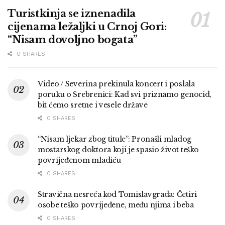
Turistkinja se iznenadila
cijenama ležaljki u Crnoj Gori:
“Nisam dovoljno bogata”
0 SHARES
Video / Severina prekinula koncert i poslala
poruku o Srebrenici: Kad svi priznamo genocid,
bit ćemo sretne i vesele države
0 SHARES
“Nisam ljekar zbog titule”: Pronašli mladog
mostarskog doktora koji je spasio život teško
povrijeđenom mladiću
0 SHARES
Stravična nesreća kod Tomislavgrada: Četiri
osobe teško povrijeđene, među njima i beba
0 SHARES