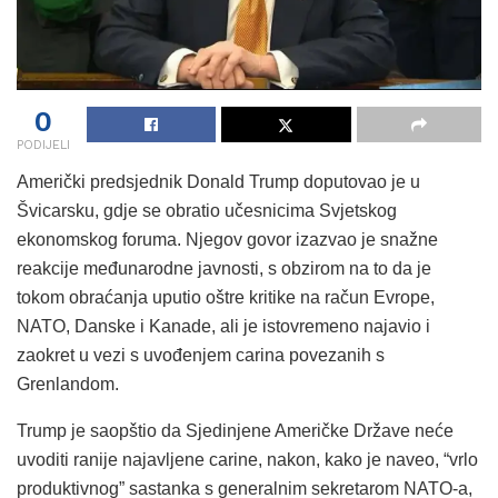
0
PODIJELI
Američki predsjednik Donald Trump doputovao je u
Švicarsku, gdje se obratio učesnicima Svjetskog
ekonomskog foruma. Njegov govor izazvao je snažne
reakcije međunarodne javnosti, s obzirom na to da je
tokom obraćanja uputio oštre kritike na račun Evrope,
NATO, Danske i Kanade, ali je istovremeno najavio i
zaokret u vezi s uvođenjem carina povezanih s
Grenlandom.
Trump je saopštio da Sjedinjene Američke Države neće
uvoditi ranije najavljene carine, nakon, kako je naveo, “vrlo
produktivnog” sastanka s generalnim sekretarom NATO-a,