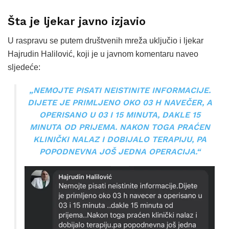
Šta je ljekar javno izjavio
U raspravu se putem društvenih mreža uključio i ljekar
Hajrudin Halilović, koji je u javnom komentaru naveo
sljedeće:
„NEMOJTE PISATI NEISTINITE INFORMACIJE.
DIJETE JE PRIMLJENO OKO 03 H NAVEČER, A
OPERISANO U 03 I 15 MINUTA, DAKLE 15
MINUTA OD PRIJEMA. NAKON TOGA PRAĆEN
KLINIČKI NALAZ I DOBIJALO TERAPIJU, PA
POPODNEVNA JOŠ JEDNA OPERACIJA.“