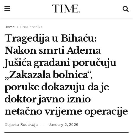
Home
Crna hronika
Tragedija u Bihaću:
Nakon smrti Adema
Jušića građani poručuju
„Zakazala bolnica“,
poruke dokazuju da je
doktor javno iznio
netačno vrijeme operacije
Objavila
Redakcija
January 2, 2026