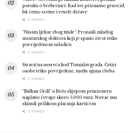
poruku o Srebrenici: Kad svi priznamo genocid,
bit ćemo sretne i vesele države
0 SHARES
“Nisam ljekar zbog titule”: Pronašli mladog
mostarskog doktora koji je spasio život teško
povrijeđenom mladiću
0 SHARES
Stravična nesreća kod Tomislavgrada: Četiri
osobe teško povrijeđene, među njima i beba
0 SHARES
“Balkan Grill” u Beču slijepom penzioneru
naplatio ćevape skoro 5.000 eura: Novac mu
skinuli prilikom plaćanja karticom
0 SHARES