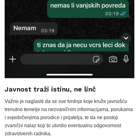
Javnost traži istinu, ne linč
Važno je naglasiti da se sve tvrdnje koje kruže javnošću
trenutno temelje na nezvaničnim informacijama, porukama
i svjedočenjima porodice i prijatelja, te da ne postoji
zvanični nalaz koji bi utvrdio eventualnu odgovornost
zdravstvenih radnika.