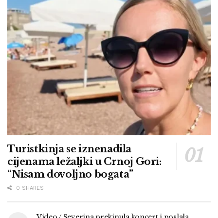
Turistkinja se iznenadila
cijenama ležaljki u Crnoj Gori:
“Nisam dovoljno bogata”
0 SHARES
Video / Severina prekinula koncert i poslala