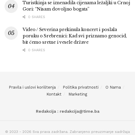
Turistkinja se iznenadila cijenama ležaljki u Crnoj
Gori: “Nisam dovoljno bogata”
0 SHARES
Video / Severina prekinula koncert i poslala
poruku o Srebrenici: Kad svi priznamo genocid,
bit ćemo sretne i vesele države
0 SHARES
Pravila i uslovi korištenja
Politika privatnosti
O Nama
Kontakt
Marketing
Redakcija : redakcija@time.ba
© 2023 - 2026 Sva prava zadržana. Zabranjeno preuzimanje sadržaja