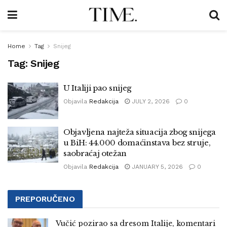
Home
Tag
Snijeg
Tag:
Snijeg
U Italiji pao snijeg
Objavila
Redakcija
JULY 2, 2026
0
Objavljena najteža situacija zbog snijega
u BiH: 44.000 domaćinstava bez struje,
saobraćaj otežan
Objavila
Redakcija
JANUARY 5, 2026
0
PREPORUČENO
Vučić pozirao sa dresom Italije, komentari