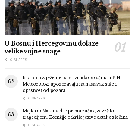
U Bosnu i Hercegovinu dolaze
velike vojne snage
0 SHARES
Kratko osvježenje pa novi udar vrućina u BiH:
Meteorolozi upozoravaju na nastavak suše i
opasnost od požara
0 SHARES
Majka došla sinu da spremi ručak, završilo
tragedijom: Komšije otkrile jezive detalje zločina
0 SHARES