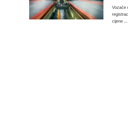
Vozače u
registra
cijene ...