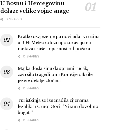
U Bosnu i Hercegovinu
dolaze velike vojne snage
0 SHARES
Kratko osvježenje pa novi udar vrućina
u BiH: Meteorolozi upozoravaju na
nastavak suše i opasnost od požara
0 SHARES
Majka došla sinu da spremi ručak,
završilo tragedijom: Komšije otkrile
jezive detalje zločina
0 SHARES
Turistkinja se iznenadila cijenama
ležaljki u Crnoj Gori: “Nisam dovoljno
bogata”
0 SHARES