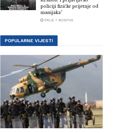
strahote i prijavljivao
policiji fizičke prijetnje od
manijaka”
PRIJE 7 MONTHS
POPULARNE VIJESTI