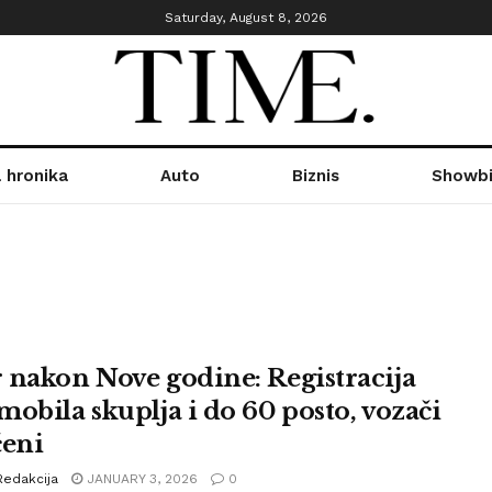
Saturday, August 8, 2026
 hronika
Auto
Biznis
Showbi
 nakon Nove godine: Registracija
mobila skuplja i do 60 posto, vozači
čeni
Redakcija
JANUARY 3, 2026
0