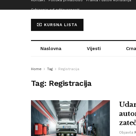
Kontakt
Politika privatnosti
Pravila i uslovi korištenja
Odricanje od odgovornosti
KURSNA LISTA
Naslovna
Vijesti
Crna
Home
Tag
Registracija
Tag:
Registracija
Udar
auto
zate
Objavila