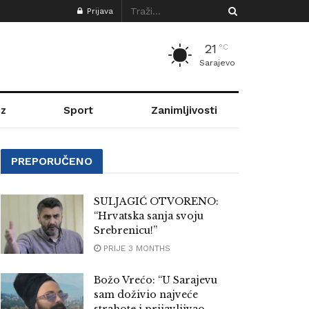
Prijava
21
°C
Sarajevo
z
Sport
Zanimljivosti
PREPORUČENO
SULJAGIĆ OTVORENO:
“Hrvatska sanja svoju
Srebrenicu!”
PRIJE 3 MONTHS
Božo Vrećo: “U Sarajevu
sam doživio najveće