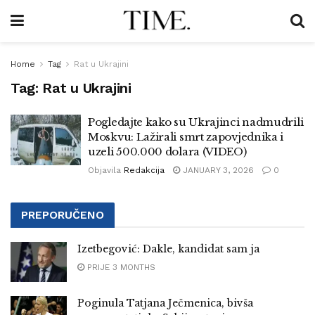
Home
Tag
Rat u Ukrajini
Tag:
Rat u Ukrajini
Pogledajte kako su Ukrajinci nadmudrili
Moskvu: Lažirali smrt zapovjednika i
uzeli 500.000 dolara (VIDEO)
Objavila
Redakcija
JANUARY 3, 2026
0
PREPORUČENO
Izetbegović: Dakle, kandidat sam ja
PRIJE 3 MONTHS
Poginula Tatjana Ječmenica, bivša