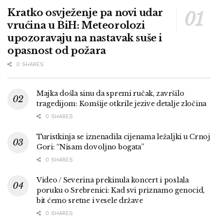
Kratko osvježenje pa novi udar
vrućina u BiH: Meteorolozi
upozoravaju na nastavak suše i
opasnost od požara
0 SHARES
Majka došla sinu da spremi ručak, završilo
tragedijom: Komšije otkrile jezive detalje zločina
0 SHARES
Turistkinja se iznenadila cijenama ležaljki u Crnoj
Gori: “Nisam dovoljno bogata”
0 SHARES
Video / Severina prekinula koncert i poslala
poruku o Srebrenici: Kad svi priznamo genocid,
bit ćemo sretne i vesele države
0 SHARES