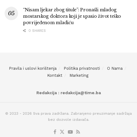
“Nisam ljekar zbog titule”: Pronašli mladog
mostarskog doktora koji je spasio život teško
povrijeđenom mladiću
0 SHARES
Pravila i uslovi korištenja
Politika privatnosti
O Nama
Kontakt
Marketing
Redakcija : redakcija@time.ba
© 2023 - 2026 Sva prava zadržana. Zabranjeno preuzimanje sadržaja
bez dozvole izdavača.