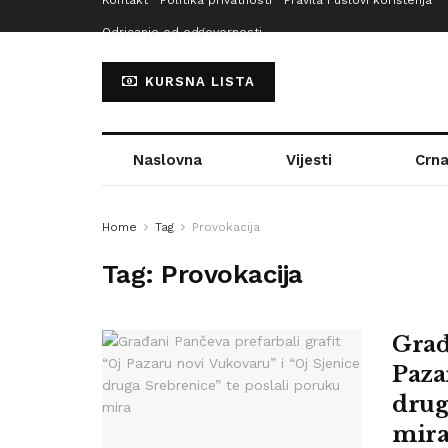
Kontakt
Politika privatnosti
Pravila i uslovi korištenja
Odricanje od odgovornosti
KURSNA LISTA
Naslovna
Vijesti
Crna
Home
Tag
Provokacija
Tag:
Provokacija
Građ
Paza
drug
mir