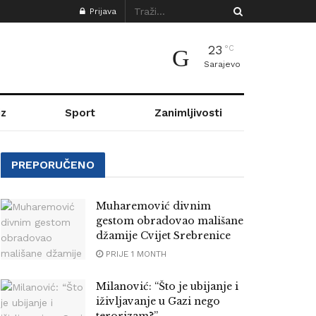
Prijava
23
°C
Sarajevo
z
Sport
Zanimljivosti
PREPORUČENO
Muharemović divnim
gestom obradovao mališane
džamije Cvijet Srebrenice
PRIJE 1 MONTH
Milanović: “Što je ubijanje i
iživljavanje u Gazi nego