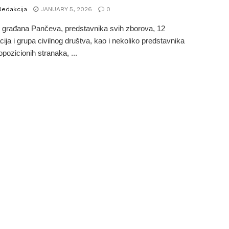
Redakcija
JANUARY 5, 2026
0
 građana Pančeva, predstavnika svih zborova, 12
cija i grupa civilnog društva, kao i nekoliko predstavnika
opozicionih stranaka, ...