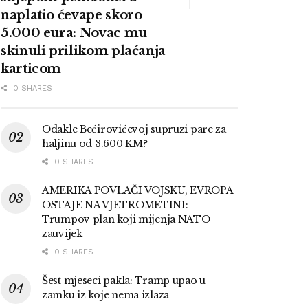
naplatio ćevape skoro
5.000 eura: Novac mu
skinuli prilikom plaćanja
karticom
0 SHARES
Odakle Bećirovićevoj supruzi pare za
haljinu od 3.600 KM?
0 SHARES
AMERIKA POVLAČI VOJSKU, EVROPA
OSTAJE NA VJETROMETINI:
Trumpov plan koji mijenja NATO
zauvijek
0 SHARES
Šest mjeseci pakla: Tramp upao u
zamku iz koje nema izlaza