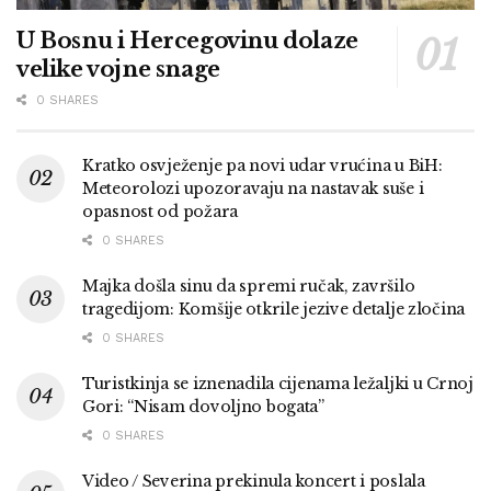
U Bosnu i Hercegovinu dolaze
velike vojne snage
0 SHARES
Kratko osvježenje pa novi udar vrućina u BiH:
Meteorolozi upozoravaju na nastavak suše i
opasnost od požara
0 SHARES
Majka došla sinu da spremi ručak, završilo
tragedijom: Komšije otkrile jezive detalje zločina
0 SHARES
Turistkinja se iznenadila cijenama ležaljki u Crnoj
Gori: “Nisam dovoljno bogata”
0 SHARES
Video / Severina prekinula koncert i poslala