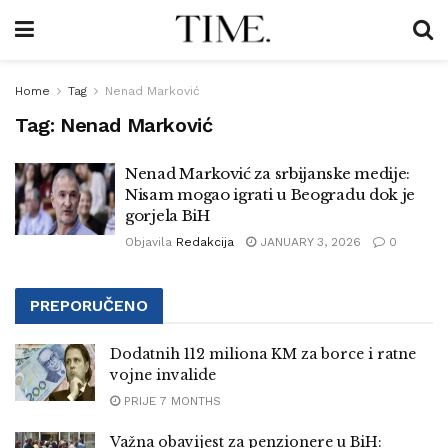
Home
Tag
Nenad Marković
Tag:
Nenad Marković
Nenad Marković za srbijanske medije:
Nisam mogao igrati u Beogradu dok je
gorjela BiH
Objavila
Redakcija
JANUARY 3, 2026
0
PREPORUČENO
Dodatnih 112 miliona KM za borce i ratne
vojne invalide
PRIJE 7 MONTHS
Važna obavijest za penzionere u BiH: