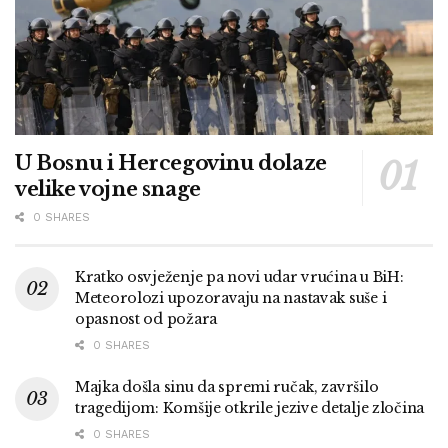
U Bosnu i Hercegovinu dolaze
velike vojne snage
0 SHARES
Kratko osvježenje pa novi udar vrućina u BiH:
Meteorolozi upozoravaju na nastavak suše i
opasnost od požara
0 SHARES
Majka došla sinu da spremi ručak, završilo
tragedijom: Komšije otkrile jezive detalje zločina
0 SHARES