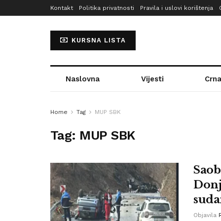
Kontakt
Politika privatnosti
Pravila i uslovi korištenja
KURSNA LISTA
Naslovna
Vijesti
Crna
Home
Tag
MUP SBK
Tag:
MUP SBK
Saob
Donj
suda
Objavila