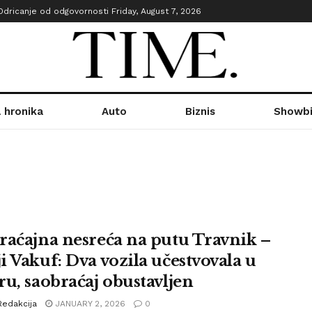
Odricanje od odgovornosti
Friday, August 7, 2026
 hronika
Auto
Biznis
Showbi
raćajna nesreća na putu Travnik –
i Vakuf: Dva vozila učestvovala u
ru, saobraćaj obustavljen
Redakcija
JANUARY 2, 2026
0