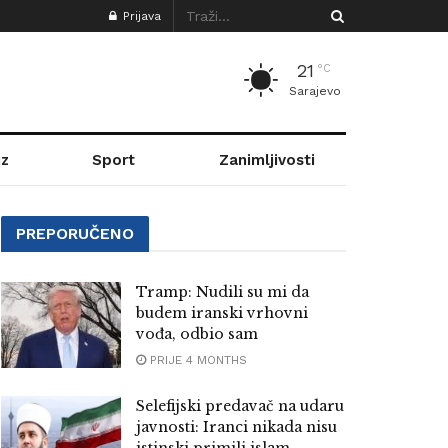
Prijava
21
°C
Sarajevo
z
Sport
Zanimljivosti
PREPORUČENO
Tramp: Nudili su mi da
budem iranski vrhovni
vođa, odbio sam
PRIJE 4 MONTHS
Selefijski predavač na udaru
javnosti: Iranci nikada nisu