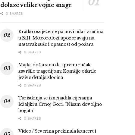
dolaze velike vojne snage
0 SHARES
Kratko osvježenje pa novi udar vrućina
u BiH: Meteorolozi upozoravaju na
nastavak suše i opasnost od požara
0 SHARES
Majka došla sinu da spremi ručak,
završilo tragedijom: Komšije otkrile
jezive detalje zločina
0 SHARES
Turistkinja se iznenadila cijenama
ležaljki u Crnoj Gori: “Nisam dovoljno
bogata”
0 SHARES
Video / Severina prekinula koncert i