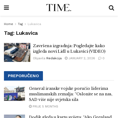
Home
Tag
Lukavica
Tag:
Lukavica
Završena izgradnja: Pogledajte kako
izgleda novi Lidl u Lukavici (VIDEO)
Objavila
Redakcija
JANUARY 2, 2026
0
PREPORUČENO
General iranske vojske poručio liderima
muslimanskih zemalja: “Oslonite se na nas,
SAD više nije svjetska sila
PRIJE 5 MONTHS
Dodik gleda u kartu svijeta: “Ako Grenland