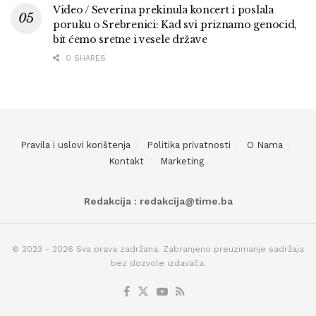
Video / Severina prekinula koncert i poslala
poruku o Srebrenici: Kad svi priznamo genocid,
bit ćemo sretne i vesele države
0 SHARES
Pravila i uslovi korištenja
Politika privatnosti
O Nama
Kontakt
Marketing
Redakcija : redakcija@time.ba
© 2023 - 2026 Sva prava zadržana. Zabranjeno preuzimanje sadržaja
bez dozvole izdavača.