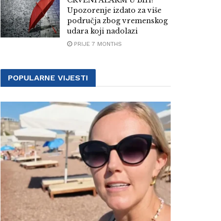
CRVENI ALARM U BIH!
Upozorenje izdato za više
područja zbog vremenskog
udara koji nadolazi
PRIJE 7 MONTHS
POPULARNE VIJESTI