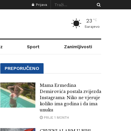
Prijava
23
°C
Sarajevo
z
Sport
Zanimljivosti
PREPORUČENO
Mama Ermedina
Demirovića postala zvijezda
Instagrama: Niko ne vjeruje
koliko ima godina i da ima
unuku
PRIJE 1 MONTH