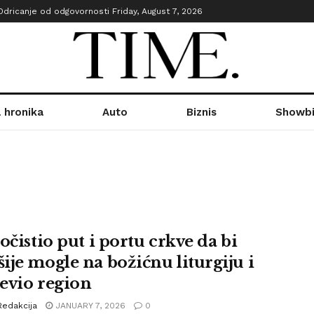
Odricanje od odgovornosti
Friday, August 7, 2026
 hronika
Auto
Biznis
Showbi
očistio put i portu crkve da bi
ije mogle na božićnu liturgiju i
evio region
Redakcija
JANUARY 7, 2026
0