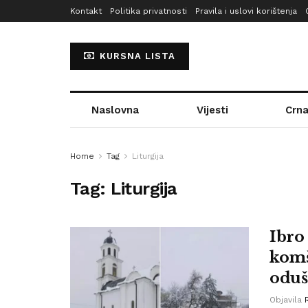
Kontakt
Politika privatnosti
Pravila i uslovi korištenja
KURSNA LISTA
Naslovna
Vijesti
Crna
Home
Tag
Liturgija
Tag:
Liturgija
Ibro 
komš
oduš
Objavila