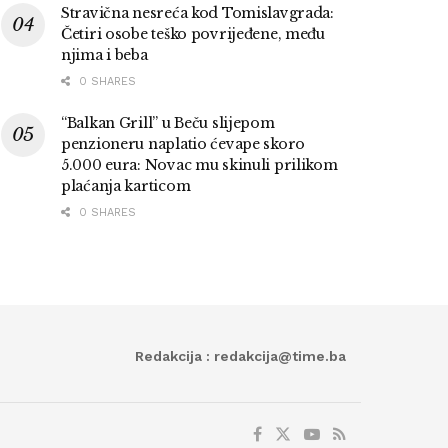
Stravična nesreća kod Tomislavgrada:
Četiri osobe teško povrijeđene, među
njima i beba
0 SHARES
“Balkan Grill” u Beču slijepom
penzioneru naplatio ćevape skoro
5.000 eura: Novac mu skinuli prilikom
plaćanja karticom
0 SHARES
Redakcija : redakcija@time.ba