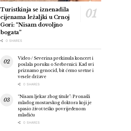
Turistkinja se iznenadila
cijenama ležaljki u Crnoj
Gori: “Nisam dovoljno
bogata”
0 SHARES
Video / Severina prekinula koncert i
poslala poruku o Srebrenici: Kad svi
priznamo genocid, bit ćemo sretne i
vesele države
0 SHARES
“Nisam ljekar zbog titule”: Pronašli
mladog mostarskog doktora koji je
spasio život teško povrijeđenom
mladiću
0 SHARES