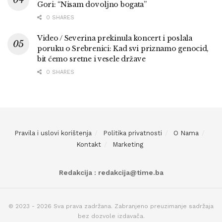
Gori: “Nisam dovoljno bogata”
0 SHARES
Video / Severina prekinula koncert i poslala
poruku o Srebrenici: Kad svi priznamo genocid,
bit ćemo sretne i vesele države
0 SHARES
Pravila i uslovi korištenja
Politika privatnosti
O Nama
Kontakt
Marketing
Redakcija : redakcija@time.ba
© 2023 - 2026 Sva prava zadržana. Zabranjeno preuzimanje sadržaja
bez dozvole izdavača.