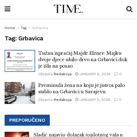
Home
Tag
Grbavica
Tag:
Grbavica
Tužan ispraćaj Majde Elzner: Majku
dvoje djece ubilo drvo na Grbavici dok
je išla na posao
Objavila
Redakcija
JANUARY 8, 2026
0
Preminula žena na koju je jutros palo
stablo na Grbavici u Sarajevu
Objavila
Redakcija
JANUARY 5, 2026
0
PREPORUČENO
Sladić najavio dolazak toplotnog vala u