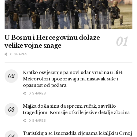
U Bosnu i Hercegovinu dolaze
velike vojne snage
0 SHARES
Kratko osvježenje pa novi udar vrućina u BiH:
Meteorolozi upozoravaju na nastavak suše i
opasnost od požara
0 SHARES
Majka došla sinu da spremi ručak, završilo
tragedijom: Komšije otkrile jezive detalje zločina
0 SHARES
Turistkinja se iznenadila cijenama ležaljki u Crnoj