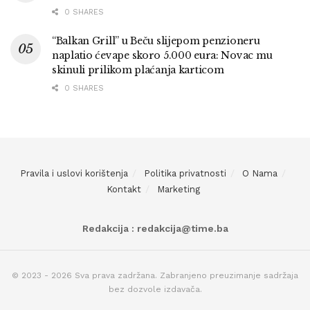
0 SHARES
“Balkan Grill” u Beču slijepom penzioneru
naplatio ćevape skoro 5.000 eura: Novac mu
skinuli prilikom plaćanja karticom
0 SHARES
Pravila i uslovi korištenja
Politika privatnosti
O Nama
Kontakt
Marketing
Redakcija : redakcija@time.ba
© 2023 - 2026 Sva prava zadržana. Zabranjeno preuzimanje sadržaja
bez dozvole izdavača.