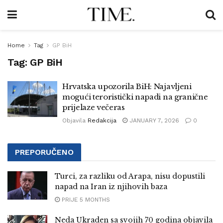
Home
Tag
GP BiH
Tag:
GP BiH
Hrvatska upozorila BiH: Najavljeni
mogući teroristički napadi na granične
prijelaze večeras
Objavila
Redakcija
JANUARY 7, 2026
0
PREPORUČENO
Turci, za razliku od Arapa, nisu dopustili
napad na Iran iz njihovih baza
PRIJE 5 MONTHS
Neda Ukraden sa svojih 70 godina objavila