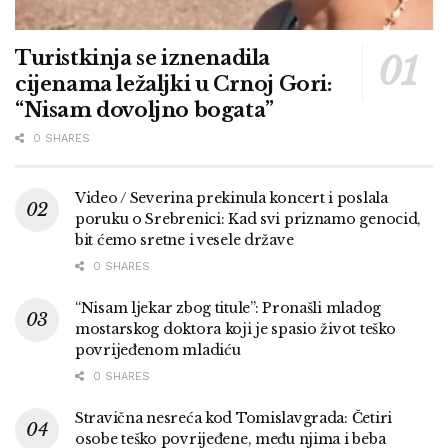
Turistkinja se iznenadila
cijenama ležaljki u Crnoj Gori:
“Nisam dovoljno bogata”
0 SHARES
Video / Severina prekinula koncert i poslala
poruku o Srebrenici: Kad svi priznamo genocid,
bit ćemo sretne i vesele države
0 SHARES
“Nisam ljekar zbog titule”: Pronašli mladog
mostarskog doktora koji je spasio život teško
povrijeđenom mladiću
0 SHARES
Stravična nesreća kod Tomislavgrada: Četiri
osobe teško povrijeđene, među njima i beba