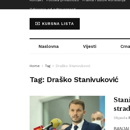
Kontakt
Politika privatnosti
Pravila i uslovi korištenja
Odricanje od odgovornosti
KURSNA LISTA
Naslovna
Vijesti
Crna
Home
Tag
Draško Stanivuković
Tag:
Draško Stanivuković
Stan
strad
Objavila
BANJALU