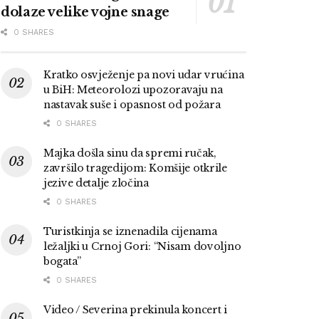
dolaze velike vojne snage
0 SHARES
Kratko osvježenje pa novi udar vrućina
u BiH: Meteorolozi upozoravaju na
nastavak suše i opasnost od požara
0 SHARES
Majka došla sinu da spremi ručak,
završilo tragedijom: Komšije otkrile
jezive detalje zločina
0 SHARES
Turistkinja se iznenadila cijenama
ležaljki u Crnoj Gori: “Nisam dovoljno
bogata”
0 SHARES
Video / Severina prekinula koncert i