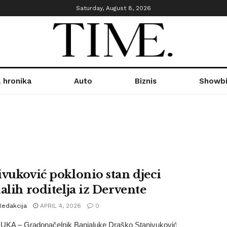
Saturday, August 8, 2026
 hronika
Auto
Biznis
Showbi
ivuković poklonio stan djeci
alih roditelja iz Dervente
Redakcija
APRIL 4, 2026
0
KA – Gradonačelnik Banjaluke Draško Stanivuković