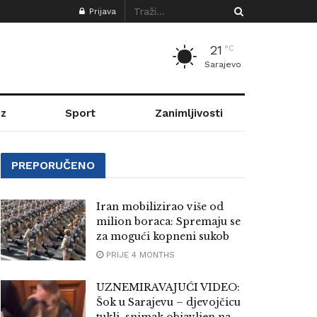
Prijava
21
°C
Sarajevo
z
Sport
Zanimljivosti
PREPORUČENO
Iran mobilizirao više od
milion boraca: Spremaju se
za mogući kopneni sukob
PRIJE 4 MONTHS
UZNEMIRAVAJUĆI VIDEO:
Šok u Sarajevu – djevojčicu