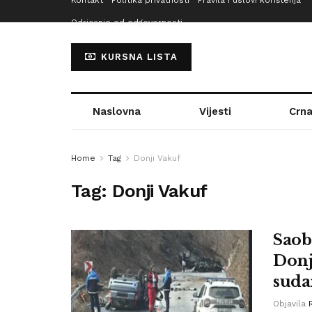
Kontakt
Politika privatnosti
Pravila i uslovi korištenja
Odricanje od odgovornosti
KURSNA LISTA
Naslovna
Vijesti
Crna
Home
Tag
Donji Vakuf
Tag:
Donji Vakuf
Saob
Donj
suda
Objavila