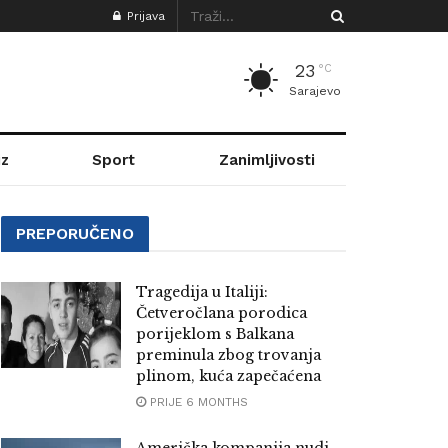
Prijava
23
°C
Sarajevo
z
Sport
Zanimljivosti
PREPORUČENO
Tragedija u Italiji:
Četveročlana porodica
porijeklom s Balkana
preminula zbog trovanja
plinom, kuća zapečaćena
PRIJE 6 MONTHS