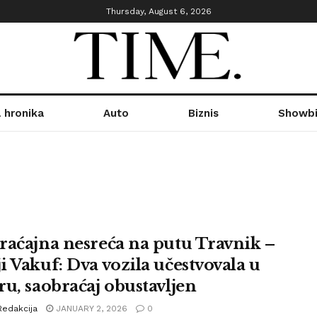
Thursday, August 6, 2026
 hronika
Auto
Biznis
Showbi
raćajna nesreća na putu Travnik –
i Vakuf: Dva vozila učestvovala u
ru, saobraćaj obustavljen
Redakcija
JANUARY 2, 2026
0