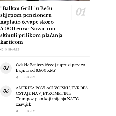
“Balkan Grill” u Beču
slijepom penzioneru
naplatio ćevape skoro
5.000 eura: Novac mu
skinuli prilikom plaćanja
karticom
0 SHARES
Odakle Bećirovićevoj supruzi pare za
haljinu od 3.600 KM?
0 SHARES
AMERIKA POVLAČI VOJSKU, EVROPA
OSTAJE NA VJETROMETINI:
Trumpov plan koji mijenja NATO
zauvijek
0 SHARES