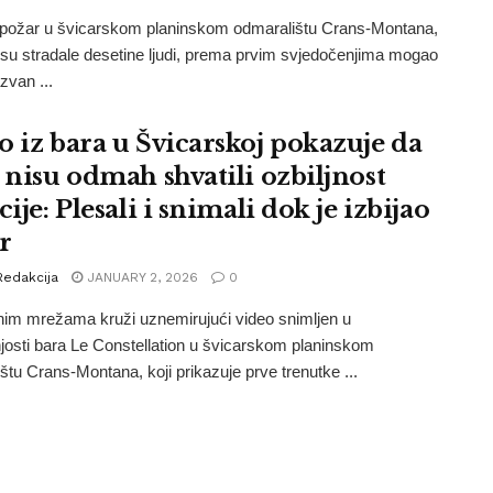
 požar u švicarskom planinskom odmaralištu Crans-Montana,
su stradale desetine ljudi, prema prvim svjedočenjima mogao
azvan ...
o iz bara u Švicarskoj pokazuje da
i nisu odmah shvatili ozbiljnost
cije: Plesali i snimali dok je izbijao
r
Redakcija
JANUARY 2, 2026
0
im mrežama kruži uznemirujući video snimljen u
josti bara Le Constellation u švicarskom planinskom
štu Crans-Montana, koji prikazuje prve trenutke ...