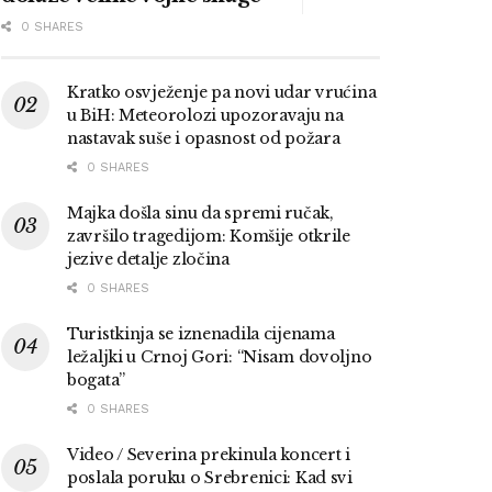
0 SHARES
Kratko osvježenje pa novi udar vrućina
u BiH: Meteorolozi upozoravaju na
nastavak suše i opasnost od požara
0 SHARES
Majka došla sinu da spremi ručak,
završilo tragedijom: Komšije otkrile
jezive detalje zločina
0 SHARES
Turistkinja se iznenadila cijenama
ležaljki u Crnoj Gori: “Nisam dovoljno
bogata”
0 SHARES
Video / Severina prekinula koncert i
poslala poruku o Srebrenici: Kad svi