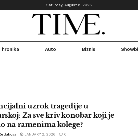
Saturday, August 8, 2026
 hronika
Auto
Biznis
Showbi
ncijalni uzrok tragedije u
rskoj: Za sve kriv konobar koji je
ao na ramenima kolege?
Redakcija
JANUARY 2, 2026
0