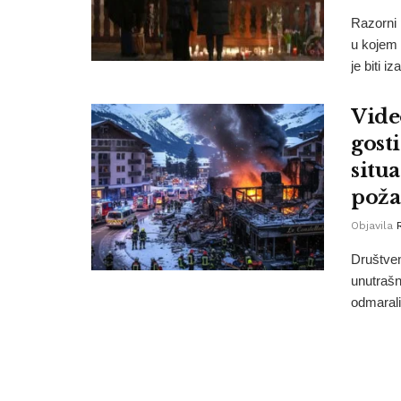
Razorni
u kojem 
je biti iz
Vide
gost
situa
poža
Objavila
Društven
unutrašn
odmarali