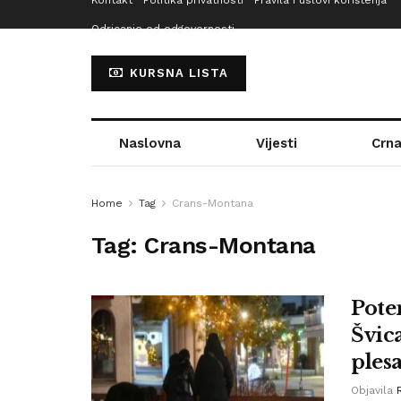
Kontakt
Politika privatnosti
Pravila i uslovi korištenja
Odricanje od odgovornosti
KURSNA LISTA
Naslovna
Vijesti
Crna
Home
Tag
Crans-Montana
Tag:
Crans-Montana
Pote
Švica
ples
Objavila