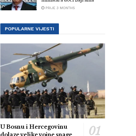
ministara uoči Bajrama”
PRIJE 3 MONTHS
POPULARNE VIJESTI
U Bosnu i Hercegovinu
dolaze velike vojne snage