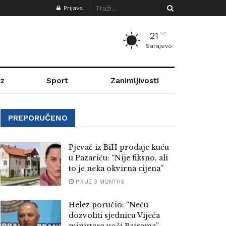
Prijava
21
°C
Sarajevo
z
Sport
Zanimljivosti
PREPORUČENO
Pjevač iz BiH prodaje kuću
u Pazariću: “Nije fiksno, ali
to je neka okvirna cijena”
PRIJE 3 MONTHS
Helez poručio: “Neću
dozvoliti sjednicu Vijeća