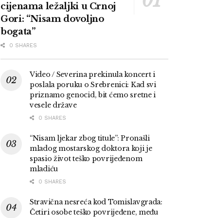
cijenama ležaljki u Crnoj
Gori: “Nisam dovoljno
bogata”
0 SHARES
Video / Severina prekinula koncert i
poslala poruku o Srebrenici: Kad svi
priznamo genocid, bit ćemo sretne i
vesele države
0 SHARES
“Nisam ljekar zbog titule”: Pronašli
mladog mostarskog doktora koji je
spasio život teško povrijeđenom
mladiću
0 SHARES
Stravična nesreća kod Tomislavgrada:
Četiri osobe teško povrijeđene, među