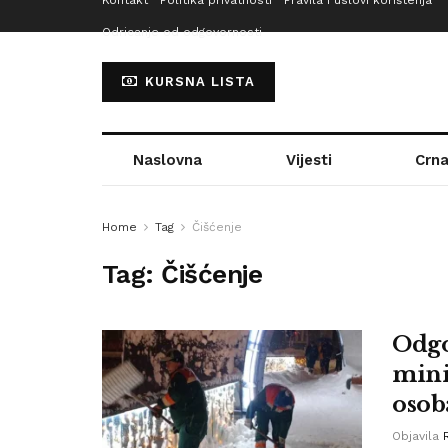
Kontakt
Politika privatnosti
Pravila i uslovi korištenja
Odricanje od odgovornosti
KURSNA LISTA
Naslovna
Vijesti
Crna
Home
Tag
Čišćenje
Tag:
Čišćenje
Odgo
mini
osob
Objavila