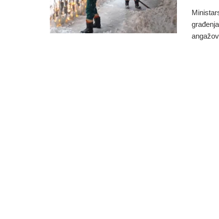
Ministar
građenja
angažova