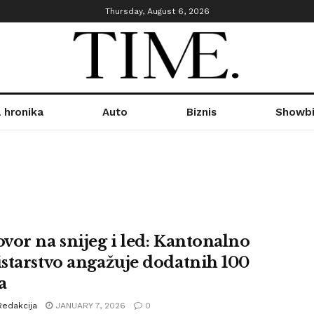
Thursday, August 6, 2026
 hronika
Auto
Biznis
Showbi
vor na snijeg i led: Kantonalno
starstvo angažuje dodatnih 100
a
Redakcija
JANUARY 7, 2026
0