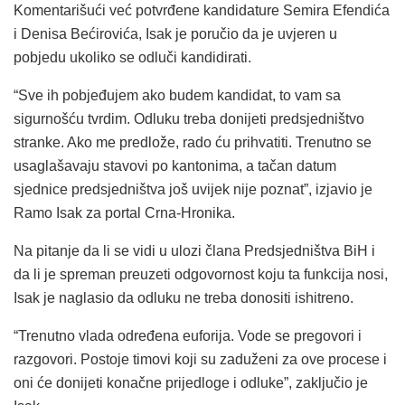
Komentarišući već potvrđene kandidature Semira Efendića
i Denisa Bećirovića, Isak je poručio da je uvjeren u
pobjedu ukoliko se odluči kandidirati.
“Sve ih pobjeđujem ako budem kandidat, to vam sa
sigurnošću tvrdim. Odluku treba donijeti predsjedništvo
stranke. Ako me predlože, rado ću prihvatiti. Trenutno se
usaglašavaju stavovi po kantonima, a tačan datum
sjednice predsjedništva još uvijek nije poznat”, izjavio je
Ramo Isak za portal Crna-Hronika.
Na pitanje da li se vidi u ulozi člana Predsjedništva BiH i
da li je spreman preuzeti odgovornost koju ta funkcija nosi,
Isak je naglasio da odluku ne treba donositi ishitreno.
“Trenutno vlada određena euforija. Vode se pregovori i
razgovori. Postoje timovi koji su zaduženi za ove procese i
oni će donijeti konačne prijedloge i odluke”, zaključio je