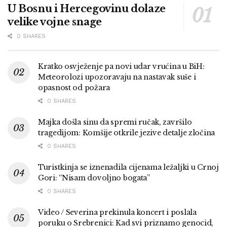
U Bosnu i Hercegovinu dolaze
velike vojne snage
0 SHARES
Kratko osvježenje pa novi udar vrućina u BiH:
Meteorolozi upozoravaju na nastavak suše i
opasnost od požara
0 SHARES
Majka došla sinu da spremi ručak, završilo
tragedijom: Komšije otkrile jezive detalje zločina
0 SHARES
Turistkinja se iznenadila cijenama ležaljki u Crnoj
Gori: “Nisam dovoljno bogata”
0 SHARES
Video / Severina prekinula koncert i poslala
poruku o Srebrenici: Kad svi priznamo genocid,