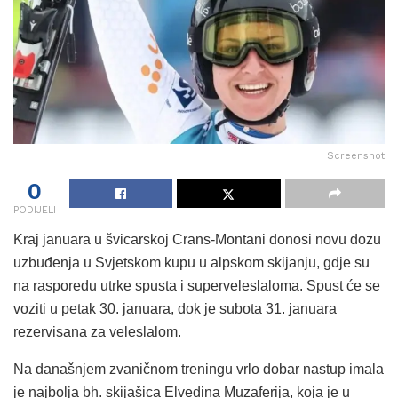
Screenshot
0
PODIJELI
Kraj januara u švicarskoj Crans-Montani donosi novu dozu
uzbuđenja u Svjetskom kupu u alpskom skijanju, gdje su
na rasporedu utrke spusta i superveleslaloma. Spust će se
voziti u petak 30. januara, dok je subota 31. januara
rezervisana za veleslalom.
Na današnjem zvaničnom treningu vrlo dobar nastup imala
je najbolja bh. skijašica Elvedina Muzaferija, koja je u