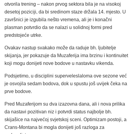
otvorila trening – nakon prvog sektora bila je na visokoj
desetoj poziciji, da bi sredinom staze držala 14. mjesto. U
završnici je izgubila nešto vremena, ali je i konačni
plasman potvrdio da se nalazi u solidnoj formi pred
predstojeće utrke.
Ovakav nastup svakako može da raduje bh. ljubitelje
skijanja, jer pokazuje da Muzaferija ima brzinu i kontinuitet
koji mogu donijeti nove bodove u nastavku vikenda.
Podsjetimo, u disciplini superveleslaloma ove sezone već
je osvojila sedam bodova, dok u spustu još uvijek čeka na
prve bodove.
Pred Muzaferijom su dva izazovna dana, ali i nova prilika
da nastavi pozitivan niz i potvrdi status najbolje bh.
skijašice na najvećoj svjetskoj sceni. Optimizam postoji, a
Crans-Montana bi mogla donijeti još razloga za