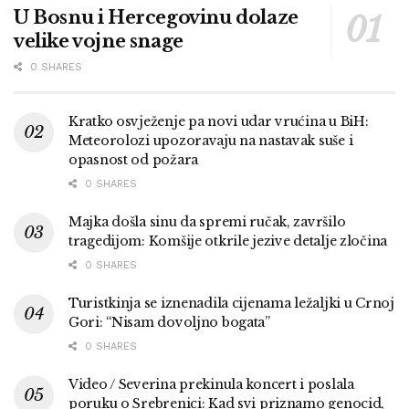
U Bosnu i Hercegovinu dolaze
velike vojne snage
0 SHARES
Kratko osvježenje pa novi udar vrućina u BiH:
Meteorolozi upozoravaju na nastavak suše i
opasnost od požara
0 SHARES
Majka došla sinu da spremi ručak, završilo
tragedijom: Komšije otkrile jezive detalje zločina
0 SHARES
Turistkinja se iznenadila cijenama ležaljki u Crnoj
Gori: “Nisam dovoljno bogata”
0 SHARES
Video / Severina prekinula koncert i poslala
poruku o Srebrenici: Kad svi priznamo genocid,