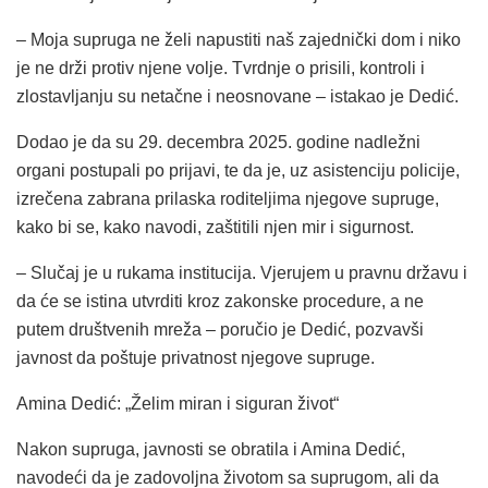
– Moja supruga ne želi napustiti naš zajednički dom i niko
je ne drži protiv njene volje. Tvrdnje o prisili, kontroli i
zlostavljanju su netačne i neosnovane – istakao je Dedić.
Dodao je da su 29. decembra 2025. godine nadležni
organi postupali po prijavi, te da je, uz asistenciju policije,
izrečena zabrana prilaska roditeljima njegove supruge,
kako bi se, kako navodi, zaštitili njen mir i sigurnost.
– Slučaj je u rukama institucija. Vjerujem u pravnu državu i
da će se istina utvrditi kroz zakonske procedure, a ne
putem društvenih mreža – poručio je Dedić, pozvavši
javnost da poštuje privatnost njegove supruge.
Amina Dedić: „Želim miran i siguran život“
Nakon supruga, javnosti se obratila i Amina Dedić,
navodeći da je zadovoljna životom sa suprugom, ali da