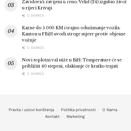
Zavidovići zavijeni u crno: Velid (24) izgubio život
u rijeci Krivaji
0 SHARES
Kazne do 5.000 KM i trajno oduzimanje vozila:
Kanton u FBiH uvodi stroge mjere protiv objesne
vožnje
0 SHARES
Novi toplotni val stiže u BiH: Temperature će se
približiti 40 stepeni, olakšanje će kratko trajati
0 SHARES
Pravila i uslovi korištenja
Politika privatnosti
O Nama
Kontakt
Marketing